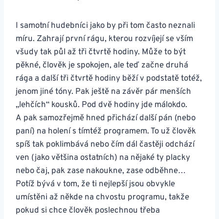
I samotní hudebníci jako by při tom často neznali
míru. Zahrají první rágu, kterou rozvíjejí se vším
všudy tak půl až tři čtvrtě hodiny. Může to být
pěkné, člověk je spokojen, ale teď začne druhá
rága a další tři čtvrtě hodiny běží v podstatě totéž,
jenom jiné tóny. Pak ještě na závěr pár menších
„lehčích“ kousků. Pod dvě hodiny jde málokdo.
A pak samozřejmě hned přichází další pán (nebo
paní) na holení s tímtéž programem. To už člověk
spíš tak poklimbává nebo čím dál častěji odchází
ven (jako většina ostatních) na nějaké ty placky
nebo čaj, pak zase nakoukne, zase odběhne…
Potíž bývá v tom, že ti nejlepší jsou obvykle
umístěni až někde na chvostu programu, takže
pokud si chce člověk poslechnou třeba