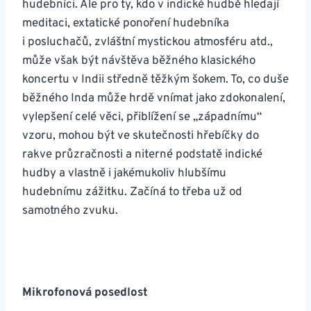
hudebníci. Ale pro ty, kdo v indické hudbě hledají
meditaci, extatické ponoření hudebníka
i posluchačů, zvláštní mystickou atmosféru atd.,
může však být návštěva běžného klasického
koncertu v Indii středně těžkým šokem. To, co duše
běžného Inda může hrdě vnímat jako zdokonalení,
vylepšení celé věci, přiblížení se „západnímu“
vzoru, mohou být ve skutečnosti hřebíčky do
rakve průzračnosti a niterné podstatě indické
hudby a vlastně i jakémukoliv hlubšímu
hudebnímu zážitku. Začíná to třeba už od
samotného zvuku.
Mikrofonová posedlost