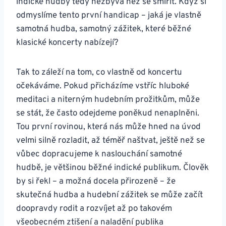
indické hudby tedy nezbývá než se smířit. Když si
odmyslíme tento první handicap – jaká je vlastně
samotná hudba, samotný zážitek, které běžné
klasické koncerty nabízejí?
Tak to záleží na tom, co vlastně od koncertu
očekáváme. Pokud přicházíme vstříc hluboké
meditaci a niterným hudebním prožitkům, může
se stát, že často odejdeme poněkud nenaplněni.
Tou první rovinou, která nás může hned na úvod
velmi silně rozladit, až téměř naštvat, ještě než se
vůbec dopracujeme k naslouchání samotné
hudbě, je většinou běžné indické publikum. Člověk
by si řekl – a možná docela přirozeně – že
skutečná hudba a hudební zážitek se může začít
doopravdy rodit a rozvíjet až po takovém
všeobecném ztišení a naladění publika