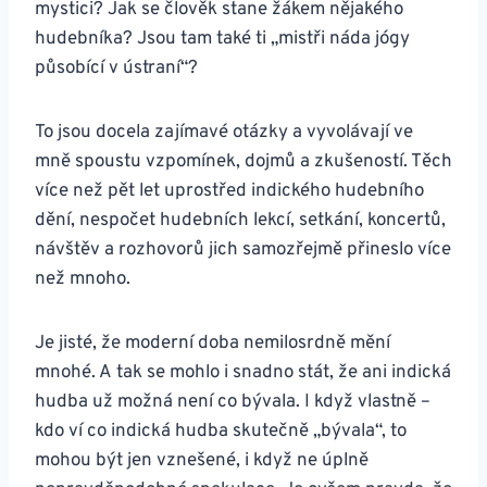
mystici? Jak se člověk stane žákem nějakého
hudebníka? Jsou tam také ti „mistři náda jógy
působící v ústraní“?
To jsou docela zajímavé otázky a vyvolávají ve
mně spoustu vzpomínek, dojmů a zkušeností. Těch
více než pět let uprostřed indického hudebního
dění, nespočet hudebních lekcí, setkání, koncertů,
návštěv a rozhovorů jich samozřejmě přineslo více
než mnoho.
Je jisté, že moderní doba nemilosrdně mění
mnohé. A tak se mohlo i snadno stát, že ani indická
hudba už možná není co bývala. I když vlastně –
kdo ví co indická hudba skutečně „bývala“, to
mohou být jen vznešené, i když ne úplně