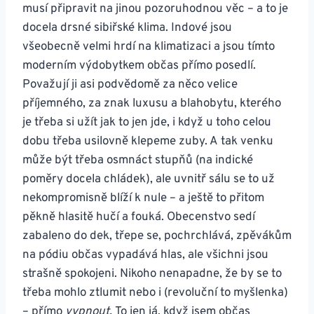
musí připravit na jinou pozoruhodnou věc – a to je
docela drsné sibiřské klima. Indové jsou
všeobecně velmi hrdí na klimatizaci a jsou tímto
moderním výdobytkem občas přímo posedlí.
Považují ji asi podvědomě za něco velice
příjemného, za znak luxusu a blahobytu, kterého
je třeba si užít jak to jen jde, i když u toho celou
dobu třeba usilovně klepeme zuby. A tak venku
může být třeba osmnáct stupňů (na indické
poměry docela chládek), ale uvnitř sálu se to už
nekompromisně blíží k nule – a ještě to přitom
pěkně hlasitě hučí a fouká. Obecenstvo sedí
zabaleno do dek, třepe se, pochrchlává, zpěvákům
na pódiu občas vypadává hlas, ale všichni jsou
strašně spokojeni. Nikoho nenapadne, že by se to
třeba mohlo ztlumit nebo i (revoluční to myšlenka)
– přímo
vypnout.
To jen já, když jsem občas