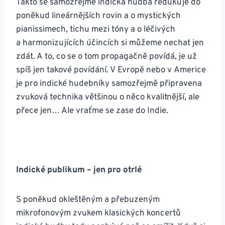
Takto se samozřejmě indická hudba redukuje do
poněkud lineárnějších rovin a o mystických
pianissimech, tichu mezi tóny a o léčivých
a harmonizujících účincích si můžeme nechat jen
zdát. A to, co se o tom propagačně povídá, je už
spíš jen takové povídání. V Evropě nebo v Americe
je pro indické hudebníky samozřejmě připravena
zvuková technika většinou o něco kvalitnější, ale
přece jen… Ale vraťme se zase do Indie.
Indické publikum – jen pro otrlé
S poněkud okleštěným a přebuzeným
mikrofonovým zvukem klasických koncertů