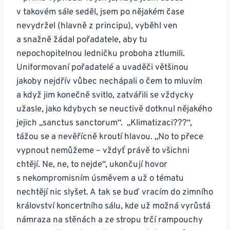
v takovém sále seděl, jsem po nějakém čase
nevydržel (hlavně z principu), vyběhl ven
a snažně žádal pořadatele, aby tu
nepochopitelnou ledničku proboha ztlumili.
Uniformovaní pořadatelé a uvaděči většinou
jakoby nejdřív vůbec nechápali o čem to mluvím
a když jim konečně svitlo, zatvářili se vždycky
užasle, jako kdybych se neuctivě dotknul nějakého
jejich „sanctus sanctorum“. „Klimatizaci???“,
tážou se a nevěřícně kroutí hlavou. „No to přece
vypnout nemůžeme – vždyť právě to všichni
chtějí. Ne, ne, to nejde“, ukončují hovor
s nekompromisním úsměvem a už o tématu
nechtějí nic slyšet. A tak se buď vracím do zimního
království koncertního sálu, kde už možná vyrůstá
námraza na stěnách a ze stropu trčí rampouchy