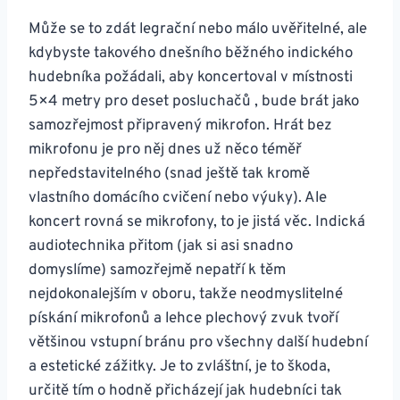
Může se to zdát legrační nebo málo uvěřitelné, ale
kdybyste takového dnešního běžného indického
hudebníka požádali, aby koncertoval v místnosti
5×4 metry pro deset posluchačů , bude brát jako
samozřejmost připravený mikrofon. Hrát bez
mikrofonu je pro něj dnes už něco téměř
nepředstavitelného (snad ještě tak kromě
vlastního domácího cvičení nebo výuky). Ale
koncert rovná se mikrofony, to je jistá věc. Indická
audiotechnika přitom (jak si asi snadno
domyslíme) samozřejmě nepatří k těm
nejdokonalejším v oboru, takže neodmyslitelné
pískání mikrofonů a lehce plechový zvuk tvoří
většinou vstupní bránu pro všechny další hudební
a estetické zážitky. Je to zvláštní, je to škoda,
určitě tím o hodně přicházejí jak hudebníci tak