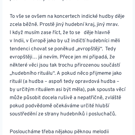
To vše se ovšem na koncertech indické hudby děje
zcela běžně. Prostě jiný hudební kraj, jiný mrav.
I když musím zase říct, že to se děje hlavně
v Indii, v Evropě jako by už indičtí hudebníci měli
tendenci chovat se poněkud „evropštěji“. Tedy
evropštěji… já nevím. Přece jen mi připadá, že
některé věci jsou tak trochu přirozenou součástí
„hudebního rituálu“. A pokud něco přijmeme jako
rituál (a hudba – aspoň tedy opravdová hudba –
by určitým rituálem asi být měla), pak spousta věcí
může působit docela rušivě a nepatřičně, zvláště
pokud podvědomě očekáváme určité hlubší
soustředění ze strany hudebníků i posluchačů.
Posloucháme třeba nějakou pěknou melodii