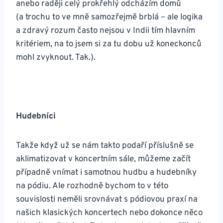
anebo raději celý prokřehlý odcházím domů
(a trochu to ve mně samozřejmě brblá – ale logika
a zdravý rozum často nejsou v Indii tím hlavním
kritériem, na to jsem si za tu dobu už koneckonců
mohl zvyknout. Tak.).
Hudebníci
Takže když už se nám takto podaří příslušně se
aklimatizovat v koncertním sále, můžeme začít
případně vnímat i samotnou hudbu a hudebníky
na pódiu. Ale rozhodně bychom to v této
souvislosti neměli srovnávat s pódiovou praxí na
našich klasických koncertech nebo dokonce něco