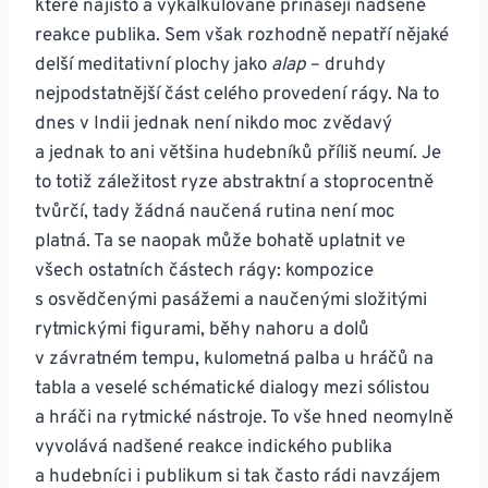
které najisto a vykalkulovaně přinášejí nadšené
reakce publika. Sem však rozhodně nepatří nějaké
delší meditativní plochy jako
alap
– druhdy
nejpodstatnější část celého provedení rágy. Na to
dnes v Indii jednak není nikdo moc zvědavý
a jednak to ani většina hudebníků příliš neumí. Je
to totiž záležitost ryze abstraktní a stoprocentně
tvůrčí, tady žádná naučená rutina není moc
platná. Ta se naopak může bohatě uplatnit ve
všech ostatních částech rágy: kompozice
s osvědčenými pasážemi a naučenými složitými
rytmickými figurami, běhy nahoru a dolů
v závratném tempu, kulometná palba u hráčů na
tabla a veselé schématické dialogy mezi sólistou
a hráči na rytmické nástroje. To vše hned neomylně
vyvolává nadšené reakce indického publika
a hudebníci i publikum si tak často rádi navzájem