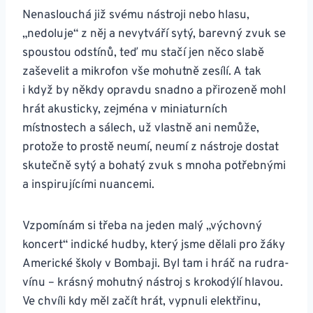
Nenaslouchá již svému nástroji nebo hlasu,
„nedoluje“ z něj a nevytváří sytý, barevný zvuk se
spoustou odstínů, teď mu stačí jen něco slabě
zaševelit a mikrofon vše mohutně zesílí. A tak
i když by někdy opravdu snadno a přirozeně mohl
hrát akusticky, zejména v miniaturních
místnostech a sálech, už vlastně ani nemůže,
protože to prostě neumí, neumí z nástroje dostat
skutečně sytý a bohatý zvuk s mnoha potřebnými
a inspirujícími nuancemi.
Vzpomínám si třeba na jeden malý „výchovný
koncert“ indické hudby, který jsme dělali pro žáky
Americké školy v Bombaji. Byl tam i hráč na rudra-
vínu – krásný mohutný nástroj s krokodýlí hlavou.
Ve chvíli kdy měl začít hrát, vypnuli elektřinu,