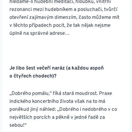
hledáme-li hudební meditaci, hloubku, vnitřní
rezonanci mezi hudebníkem a posluchači, tvůrčí
otevření zajímavým dimenzím, často můžeme mít
v těchto případech pocit, že tak nějak nejsme
úplně na správné adrese…
Je libo šest večeří naráz (a každou aspoň
o čtyřech chodech)?
„Dobrého pomálu,“ říká stará moudrost. Praxe
indického koncertního života však na to má
poněkud jiný náhled: „Dobrého i nedobrého v co
největších porcích a pěkně v jedné řadě za
sebou!“