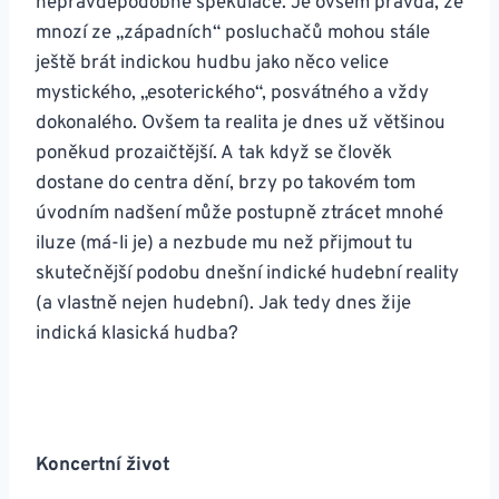
nepravděpodobné spekulace. Je ovšem pravda, že
mnozí ze „západních“ posluchačů mohou stále
ještě brát indickou hudbu jako něco velice
mystického, „esoterického“, posvátného a vždy
dokonalého. Ovšem ta realita je dnes už většinou
poněkud prozaičtější. A tak když se člověk
dostane do centra dění, brzy po takovém tom
úvodním nadšení může postupně ztrácet mnohé
iluze (má-li je) a nezbude mu než přijmout tu
skutečnější podobu dnešní indické hudební reality
(a vlastně nejen hudební). Jak tedy dnes žije
indická klasická hudba?
Koncertní život