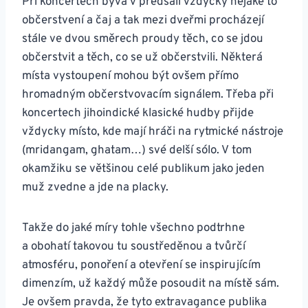
Při koncertech bývá v předsálí vždycky nějaké to
občerstvení a čaj a tak mezi dveřmi procházejí
stále ve dvou směrech proudy těch, co se jdou
občerstvit a těch, co se už občerstvili. Některá
místa vystoupení mohou být ovšem přímo
hromadným občerstvovacím signálem. Třeba při
koncertech jihoindické klasické hudby přijde
vždycky místo, kde mají hráči na rytmické nástroje
(mridangam, ghatam…) své delší sólo. V tom
okamžiku se většinou celé publikum jako jeden
muž zvedne a jde na placky.
Takže do jaké míry tohle všechno podtrhne
a obohatí takovou tu soustředěnou a tvůrčí
atmosféru, ponoření a otevření se inspirujícím
dimenzím, už každý může posoudit na místě sám.
Je ovšem pravda, že tyto extravagance publika