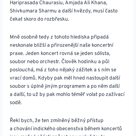
Hariprasada Chaurasiu, Amjada Ali Khana,
Shivkumara Sharmu a další hvězdy, musí často
čekat skoro do rozbřesku.
Mně osobně tedy z tohoto hlediska připadá
neskonale bližší a přirozenější naše koncertní
praxe. Jeden koncert rovná se jeden sólista,
soubor nebo orchestr. Člověk hodinku a půl
poslouchá, má z toho nějaký zážitek a s ním se
vrací domů. Kdyby pak měl hned nastoupit další
soubor s úplně jiným programem a po něm další
a další, to už by pak mohlo téměř volat po zažívací
sodě.
Řekl bych, že ten zmíněný běžný přístup
a chování indického obecenstva během koncertů