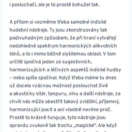
i posluchači, ale je to prostě bohužel tak.
A přitom si vezměme třeba samotné indické
hudební nástroje. Ty jsou zkonstruovány tak
podivuhodným způsobem, že při hraní vytvářejí
nedohledné spektrum harmonických alikvotních
tónů, a to i mimo běžně slyšitelnou oblast. V tom
určitě spočívá jeden ze sugestivních,
harmonizujících a léčivých aspektů indické hudby
– nebo spíše spočíval. Když třeba máme tu dnes
už docela vzácnou možnost poslouchat živě
a akusticky sitár, tanpuru, vínu a další nástroje, za
chvíli nás může obestřít takový zvláštní, příjemný,
harmonizující pocit a ani vlastně nevíme proč.
Prostě to krásně funguje, tyto nástroje jsou
opravdu zvukově tak trochu „magické“. Ale když