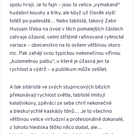
spolu hrají. Je to fajn – jsou to velice „vymakané“
hudební kousky a triky, ale když už člověk slyší
totéž po padesáté… Nebo tablisté, takový Zakir
Hussain třeba na úvod v těch pomalejších částech
zahraje úžasné, velmi střídmě rafinované rytmické
variace – obecenstvo na to ovšem většinou skoro
nic. Pak zahájí svou typickou nekonečnou vířivou
„kulometnou palbu“, u které je úžasná jen ta
rychlost a výdrž – a publikum může zešílet.
A tak sitáristé ve svých stupnicových bězích
překonávají rychlost světla, tablisté imitují
kalašnikovy, zpěváci ze sebe chrlí nekonečné
a bleskurychlé kaskády tónů… Je to všechno
většinou velice virtuózní a profesionálně dokonalé,
z tohoto hlediska těžko něco dodat, ale…