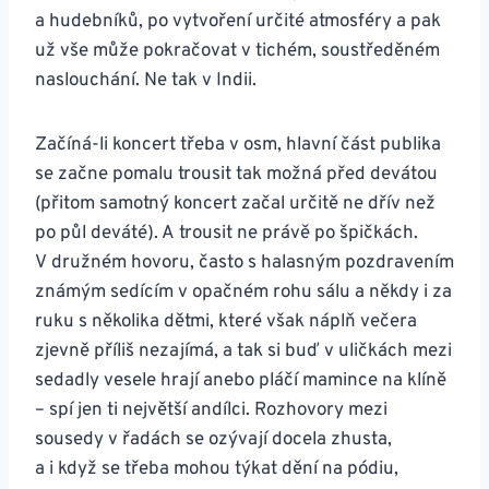
a hudebníků, po vytvoření určité atmosféry a pak
už vše může pokračovat v tichém, soustředěném
naslouchání. Ne tak v Indii.
Začíná-li koncert třeba v osm, hlavní část publika
se začne pomalu trousit tak možná před devátou
(přitom samotný koncert začal určitě ne dřív než
po půl deváté). A trousit ne právě po špičkách.
V družném hovoru, často s halasným pozdravením
známým sedícím v opačném rohu sálu a někdy i za
ruku s několika dětmi, které však náplň večera
zjevně příliš nezajímá, a tak si buď v uličkách mezi
sedadly vesele hrají anebo pláčí mamince na klíně
– spí jen ti největší andílci. Rozhovory mezi
sousedy v řadách se ozývají docela zhusta,
a i když se třeba mohou týkat dění na pódiu,