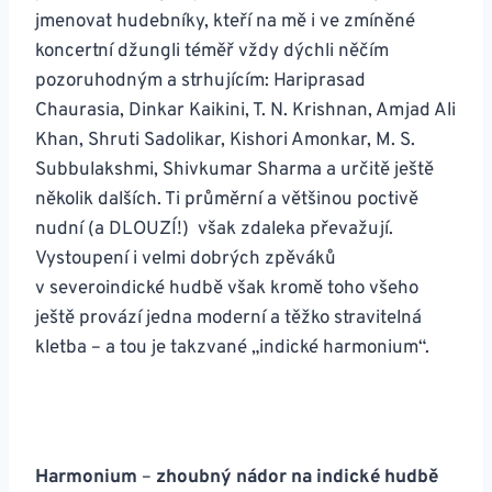
jmenovat hudebníky, kteří na mě i ve zmíněné
koncertní džungli téměř vždy dýchli něčím
pozoruhodným a strhujícím: Hariprasad
Chaurasia, Dinkar Kaikini, T. N. Krishnan, Amjad Ali
Khan, Shruti Sadolikar, Kishori Amonkar, M. S.
Subbulakshmi, Shivkumar Sharma a určitě ještě
několik dalších. Ti průměrní a většinou poctivě
nudní (a DLOUZÍ!) však zdaleka převažují.
Vystoupení i velmi dobrých zpěváků
v severoindické hudbě však kromě toho všeho
ještě provází jedna moderní a těžko stravitelná
kletba – a tou je takzvané „indické harmonium“.
Harmonium
–
zhoubný nádor na indické hudbě