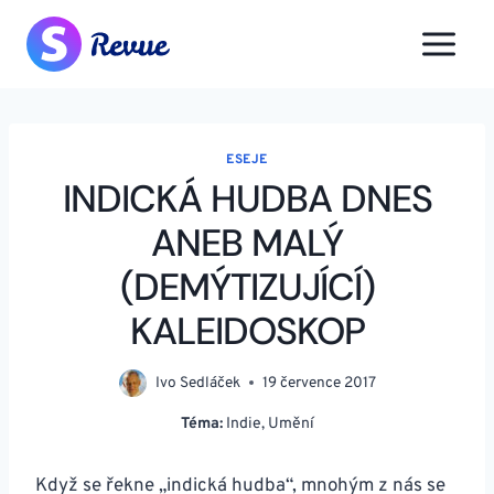
Přeskočit
na
obsah
ESEJE
INDICKÁ HUDBA DNES
ANEB MALÝ
(DEMÝTIZUJÍCÍ)
KALEIDOSKOP
Ivo Sedláček
19 července 2017
Téma:
Indie
,
Umění
Když se řekne „indická hudba“, mnohým z nás se