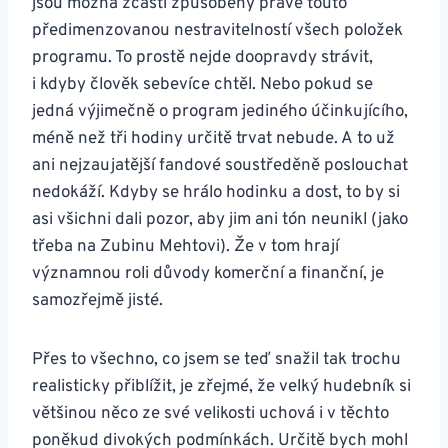
jsou možná zčásti způsobeny právě touto
předimenzovanou nestravitelností všech položek
programu. To prostě nejde doopravdy strávit,
i kdyby člověk sebevíce chtěl. Nebo pokud se
jedná výjimečně o program jediného účinkujícího,
méně než tři hodiny určitě trvat nebude. A to už
ani nejzaujatější fandové soustředěně poslouchat
nedokáží. Kdyby se hrálo hodinku a dost, to by si
asi všichni dali pozor, aby jim ani tón neunikl (jako
třeba na Zubinu Mehtovi). Že v tom hrají
významnou roli důvody komerční a finanční, je
samozřejmě jisté.
Přes to všechno, co jsem se teď snažil tak trochu
realisticky přiblížit, je zřejmé, že velký hudebník si
většinou něco ze své velikosti uchová i v těchto
poněkud divokých podmínkách. Určitě bych mohl