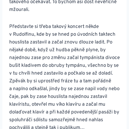
takového očekávat. To bychom asi dost nevěřícně
mžourali.
Představte si třeba takový koncert někde
v Rudolfinu, kde by se hned po úvodních taktech
houslista zastavil a začal znovu dlouze ladit. Po
nějaké době, když už hudba pěkně plyne, by
najednou zase pro změnu začal tympánista divoce
bušit kladivem do obruby tympánu, všechno by se
v tu chvíli hned zastavilo a počkalo se až doladí.
Zpěvák by si uprostřed fráze tu a tam pořádně
a naplno odkašlal, jindy by se zase napil vody nebo
čaje, pak by zase houslista najednou zastavil
klavíristu, otevřel mu víko klavíru a začal mu
dolaďovat klavír a při každé povedenější pasáži by
spoluhráči sólistu samozřejmě hned nahlas
pochválili a stejně tak i publikum…