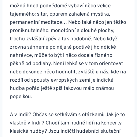
možná hned podvědomě vybaví něco velice
tajemného: sitár, oparem zahalená mystika,
permanentní meditace… Nebo také něco jen těžko
proniknutelného: monotónní a dlouhé plochy,
trochu zvláštní zpěv a tak podobně. Nebo když
zrovna sáhneme po nějaké poctivé jihoindické
nahrávce, může to být i něco docela řízného
pěkně od podlahy. Není lehké se v tom orientovat
nebo dokonce něco hodnotit, zvláště u nás, kde na
rozdíl od spousty evropských zemí je indická
hudba pořád ještě spíš takovou málo známou
popelkou.
A v Indii? Občas se setkávám s otázkami: Jak je to
vlastně v Indii? Chodí tam hodně lidí na koncerty
klasické hudby? Jsou indičtí hudebníci skuteční