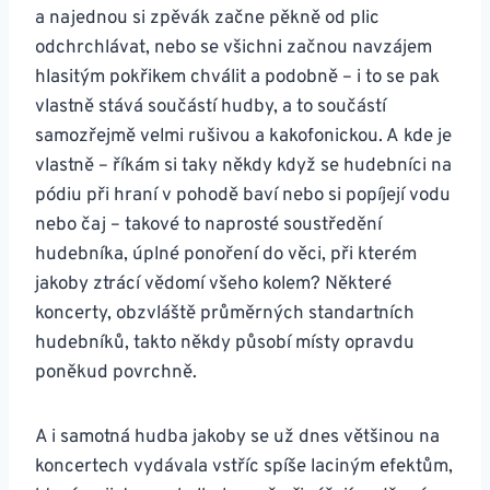
a najednou si zpěvák začne pěkně od plic
odchrchlávat, nebo se všichni začnou navzájem
hlasitým pokřikem chválit a podobně – i to se pak
vlastně stává součástí hudby, a to součástí
samozřejmě velmi rušivou a kakofonickou. A kde je
vlastně – říkám si taky někdy když se hudebníci na
pódiu při hraní v pohodě baví nebo si popíjejí vodu
nebo čaj – takové to naprosté soustředění
hudebníka, úplné ponoření do věci, při kterém
jakoby ztrácí vědomí všeho kolem? Některé
koncerty, obzvláště průměrných standartních
hudebníků, takto někdy působí místy opravdu
poněkud povrchně.
A i samotná hudba jakoby se už dnes většinou na
koncertech vydávala vstříc spíše laciným efektům,