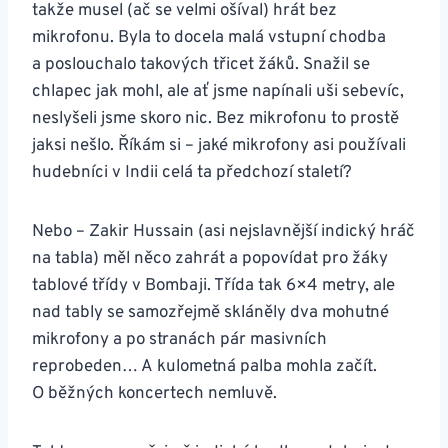
takže musel (ač se velmi ošíval) hrát bez
mikrofonu. Byla to docela malá vstupní chodba
a poslouchalo takových třicet žáků. Snažil se
chlapec jak mohl, ale ať jsme napínali uši sebevíc,
neslyšeli jsme skoro nic. Bez mikrofonu to prostě
jaksi nešlo. Říkám si – jaké mikrofony asi používali
hudebníci v Indii celá ta předchozí staletí?
Nebo – Zakir Hussain (asi nejslavnější indický hráč
na tabla) měl něco zahrát a popovídat pro žáky
tablové třídy v Bombaji. Třída tak 6×4 metry, ale
nad tably se samozřejmě skláněly dva mohutné
mikrofony a po stranách pár masivních
reprobeden… A kulometná palba mohla začít.
O běžných koncertech nemluvě.