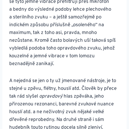
se tyto jemné vibrace přefiltrují přes mikrofon
a bedny do výsledné podoby lehce plechového
a sterilního zvuku – a ještě samozřejmě po
indickém způsobu příslušně „osoleného“ na
maximum, tak z toho asi, pravda, mnoho
nezůstane. Kromě často bolavých uší taková spíš
vybledlá podoba toho opravdového zvuku, jehož
kouzelné a jemné vibrace v tom lomozu
beznadějně zanikají.
A nejedná se jen o ty už jmenované nástroje, je to
stejné u zpěvu, flétny, houslí atd. Člověk by přece
tak rád slyšel
opravdový
hlas zpěváka, jeho
přirozenou rezonanci, barevné zvukové nuance
houslí atd. a ne neživotný zvuk nějaké velké
dřevěné reprobedny. Na druhé straně i sám
hudebník touto rutinou docela silně zleniví.