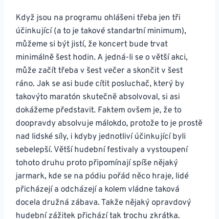
Když jsou na programu ohlášeni třeba jen tři
účinkující (a to je takové standartní minimum),
můžeme si být jistí, že koncert bude trvat
minimálně šest hodin. A jedná-li se o větší akci,
může začít třeba v šest večer a skončit v šest
ráno. Jak se asi bude cítit posluchač, který by
takovýto maratón skutečně absolvoval, si asi
dokážeme představit. Faktem ovšem je, že to
doopravdy absolvuje málokdo, protože to je prostě
nad lidské síly, i kdyby jednotliví účinkující byli
sebelepší. Větší hudební festivaly a vystoupení
tohoto druhu proto připomínají spíše nějaký
jarmark, kde se na pódiu pořád něco hraje, lidé
přicházejí a odcházejí a kolem vládne taková
docela družná zábava. Takže nějaký opravdový
hudební zážitek přichází tak trochu zkrátka.