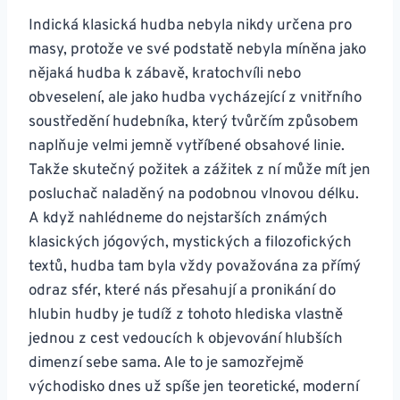
Indická klasická hudba nebyla nikdy určena pro
masy, protože ve své podstatě nebyla míněna jako
nějaká hudba k zábavě, kratochvíli nebo
obveselení, ale jako hudba vycházející z vnitřního
soustředění hudebníka, který tvůrčím způsobem
naplňuje velmi jemně vytříbené obsahové linie.
Takže skutečný požitek a zážitek z ní může mít jen
posluchač naladěný na podobnou vlnovou délku.
A když nahlédneme do nejstarších známých
klasických jógových, mystických a filozofických
textů, hudba tam byla vždy považována za přímý
odraz sfér, které nás přesahují a pronikání do
hlubin hudby je tudíž z tohoto hlediska vlastně
jednou z cest vedoucích k objevování hlubších
dimenzí sebe sama. Ale to je samozřejmě
východisko dnes už spíše jen teoretické, moderní