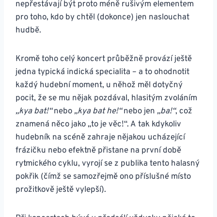
nepřestávají být proto méně rušivým elementem
pro toho, kdo by chtěl (dokonce) jen naslouchat
hudbě.
Kromě toho celý koncert průběžně provází ještě
jedna typická indická specialita – a to ohodnotit
každý hudební moment, u něhož měl dotyčný
pocit, že se mu nějak pozdával, hlasitým zvoláním
„kya bat!“
nebo
„kya bat he!“
nebo jen
„ba!“
, což
znamená něco jako „to je věc!“. A tak kdykoliv
hudebník na scéně zahraje nějakou ucházející
frázičku nebo efektně přistane na první době
rytmického cyklu, vyrojí se z publika tento halasný
pokřik (čímž se samozřejmě ono příslušné místo
prožitkově ještě vylepší).