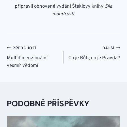
připravil obnovené vydání Šteklovy knihy
Síla
moudrosti
.
NAVIGACE
PŘEDCHOZÍ
DALŠÍ
PRO
Multidimenzionální
Co je Bůh, co je Pravda?
vesmír vědomí
PŘÍSPĚVEK
PODOBNÉ PŘÍSPĚVKY