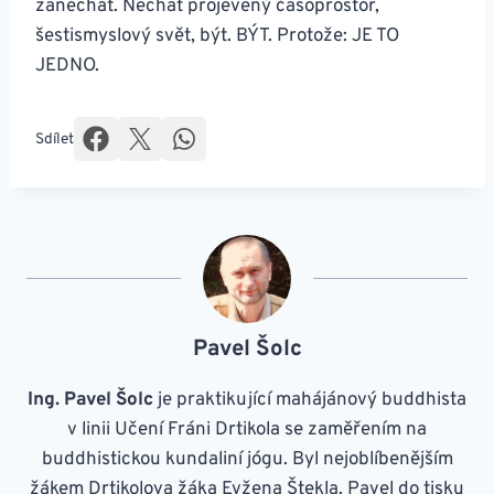
zanechat. Nechat projevený časoprostor,
šestismyslový svět, být. BÝT. Protože: JE TO
JEDNO.
Sdílet
Pavel Šolc
Ing. Pavel Šolc
je praktikující mahájánový buddhista
v linii Učení Fráni Drtikola se zaměřením na
buddhistickou kundaliní jógu. Byl nejoblíbenějším
žákem Drtikolova žáka Evžena Štekla. Pavel do tisku