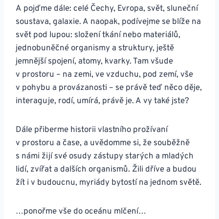
A pojďme dále: celé Čechy, Evropa, svět, sluneční
soustava, galaxie. A naopak, podívejme se blíže na
svět pod lupou: složení tkání nebo materiálů,
jednobuněčné organismy a struktury, ještě
jemnější spojení, atomy, kvarky. Tam všude
v prostoru – na zemi, ve vzduchu, pod zemí, vše
v pohybu a provázanosti – se právě teď něco děje,
interaguje, rodí, umírá, právě je. A vy také jste?
Dále přiberme historii vlastního prožívaní
v prostoru a čase, a uvědomme si, že souběžně
s námi žijí své osudy zástupy starých a mladých
lidí, zvířat a dalších organismů. Žili dříve a budou
žít i v budoucnu, myriády bytostí na jednom světě.
…ponořme vše do oceánu mlčení…