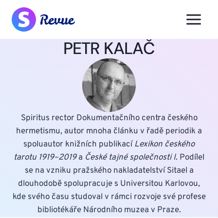
Přeskočit
na
obsah
PETR KALAČ
Spiritus rector Dokumentačního centra českého
hermetismu, autor mnoha článku v řadě periodik a
spoluautor knižních publikací
Lexikon českého
tarotu 1919–2019
a
České tajné společnosti I
. Podílel
se na vzniku pražského nakladatelství Sitael a
dlouhodobě spolupracuje s Universitou Karlovou,
kde svého času studoval v rámci rozvoje své profese
bibliotékáře Národního muzea v Praze.