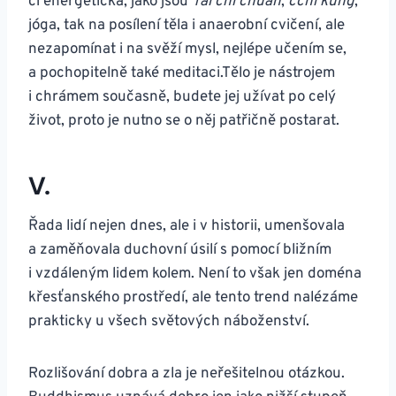
či energetická, jako jsou
Tai chi chuan
,
čchi kung
,
jóga, tak na posílení těla i anaerobní cvičení, ale
nezapomínat i na svěží mysl, nejlépe učením se,
a pochopitelně také meditaci.Tělo je nástrojem
i chrámem současně, budete jej užívat po celý
život, proto je nutno se o něj patřičně postarat.
V.
Řada lidí nejen dnes, ale i v historii, umenšovala
a zaměňovala duchovní úsilí s pomocí bližním
i vzdáleným lidem kolem. Není to však jen doména
křesťanského prostředí, ale tento trend nalézáme
prakticky u všech světových náboženství.
Rozlišování dobra a zla je neřešitelnou otázkou.