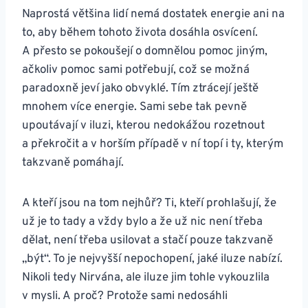
Naprostá většina lidí nemá dostatek energie ani na
to, aby během tohoto života dosáhla osvícení.
A přesto se pokoušejí o domnělou pomoc jiným,
ačkoliv pomoc sami potřebují, což se možná
paradoxně jeví jako obvyklé. Tím ztrácejí ještě
mnohem více energie. Sami sebe tak pevně
upoutávají v iluzi, kterou nedokážou rozetnout
a překročit a v horším případě v ní topí i ty, kterým
takzvaně pomáhají.
A kteří jsou na tom nejhůř? Ti, kteří prohlašují, že
už je to tady a vždy bylo a že už nic není třeba
dělat, není třeba usilovat a stačí pouze takzvaně
„být“. To je nejvyšší nepochopení, jaké iluze nabízí.
Nikoli tedy Nirvána, ale iluze jim tohle vykouzlila
v mysli. A proč? Protože sami nedosáhli