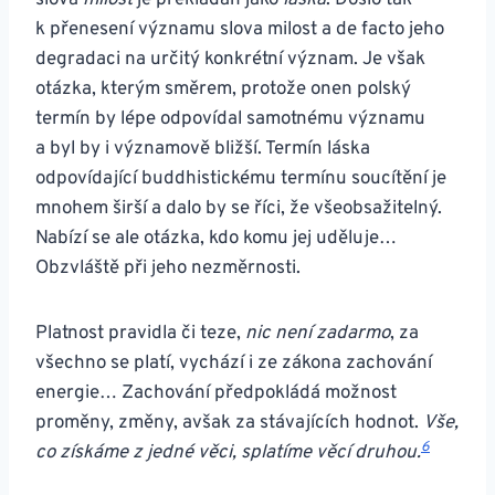
slova
milost
je překládán jako
láska
. Došlo tak
k přenesení významu slova milost a de facto jeho
degradaci na určitý konkrétní význam. Je však
otázka, kterým směrem, protože onen polský
termín by lépe odpovídal samotnému významu
a byl by i významově bližší. Termín láska
odpovídající buddhistickému termínu soucítění je
mnohem širší a dalo by se říci, že všeobsažitelný.
Nabízí se ale otázka, kdo komu jej uděluje…
Obzvláště při jeho nezměrnosti.
Platnost pravidla či teze,
nic není zadarmo
, za
všechno se platí, vychází i ze zákona zachování
energie… Zachování předpokládá možnost
proměny, změny, avšak za stávajících hodnot.
Vše,
6
co získáme z jedné věci, splatíme věcí druhou.