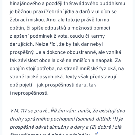
hínajánového a později théravádového buddhismu
je běžnou praxí žebrání jídla a darů v ulicích se
žebrací miskou. Ano, ale toto je právě forma
obětin, či spíše odpustků a možnosti pomoci
zlepšení podmínek života, osudu či karmy
darujících. Nelze říci, že by tak dar nebyl
prospěšný. Je a dokonce oboustranně, ale vzniká
tak závislost obce laické na mniších a naopak. Za
obojím stojí potřeba, na straně mnišské fyzická, na
straně laické psychická. Texty však představují
obě pojetí – jak prospěšnosti daru, tak
i neprospěšnosti.
V M. 117 se praví: „Říkám vám, mniši, že existují dva
druhy správného pochopení (sammá-ditthi): (1) je
prospěšné dávat almužny a dary a (2) dobré i zlé
1