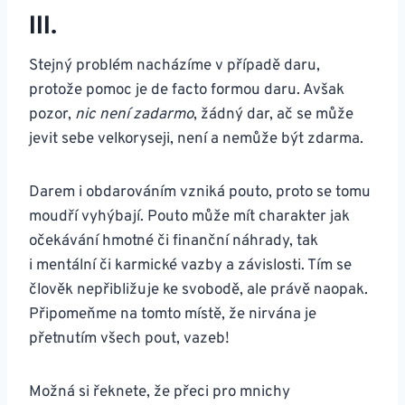
III.
Stejný problém nacházíme v případě daru,
protože pomoc je de facto formou daru. Avšak
pozor,
nic není zadarmo
, žádný dar, ač se může
jevit sebe velkoryseji, není a nemůže být zdarma.
Darem i obdarováním vzniká pouto, proto se tomu
moudří vyhýbají. Pouto může mít charakter jak
očekávání hmotné či finanční náhrady, tak
i mentální či karmické vazby a závislosti. Tím se
člověk nepřibližuje ke svobodě, ale právě naopak.
Připomeňme na tomto místě, že nirvána je
přetnutím všech pout, vazeb!
Možná si řeknete, že přeci pro mnichy