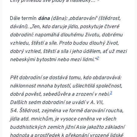
činy přinesou své plody a následky…“
Dále termín
dána
(dāna): ,obdarování‘ (štědrost,
dávání). „Ten, kdo daruje jídlo, poskytuje čtveré
dobrodiní: napomáhá dlouhému životu, dobrému
vzhledu, štěstí a síle. Proto budou dlouhý život,
dobrý vzhled, štěstí a síla i jeho údělem, ať už mezi
2
nebeskými bytostmi nebo mezi lidmi.“
Pět dobrodiní se dostává tomu, kdo obdarovává:
náklonnost mnoha bytostí, ušlechtilá společnost,
3
dobrá pověst, sebedůvěra a zrození v nebi.
Dalších sedm dobrodiní se uvádí v A. VII,
54. Štědrost, zejména ve formě darování roucha,
jídla atd. mnichům, je vysoce ceněna ve všech
buddhistických zemích jižní Asie jakožto základní
hodnota a prostředek k překonání vrozené lidské