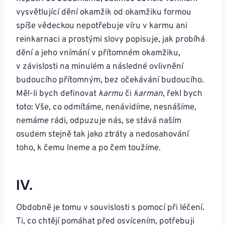
vysvětlující dění okamžik od okamžiku formou
spíše vědeckou nepotřebuje víru v karmu ani
reinkarnaci a prostými slovy popisuje, jak probíhá
dění a jeho vnímání v přítomném okamžiku,
v závislosti na minulém a následné ovlivnění
budoucího přítomným, bez očekávání budoucího.
Měl-li bych definovat
karmu
či
karman
, řekl bych
toto: Vše, co odmítáme, nenávidíme, nesnášíme,
nemáme rádi, odpuzuje nás, se stává naším
osudem stejně tak jako ztráty a nedosahování
toho, k čemu lneme a po čem toužíme.
IV.
Obdobně je tomu v souvislosti s pomocí při léčení.
Ti, co chtějí pomáhat před osvícením, potřebuji