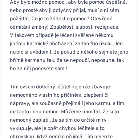
Aby bylo možno pomoci, aby byla pomoc úspěšná,
nebo prostě aby ji dotyčný přijal, musí o ni sám
požádat. Co je to žádost o pomoc? Otevřené
odmítání změny! Zbabělost, slabost, rezignace.
V takovém případě je léčení svěřené někomu
jinému karmické obcházení zadaného úkolu. Jen
nutno si uvědomit, že pokud z někoho sejmete jeho
břímě karmanu tak, že se nepoučí, neposune, tak
ho za něj ponesete sami!
Tím ovšem dotyčný léčitel nejenže zbavuje
nemocného vlastního přičinění, zlepšení či
nápravy, ale současně přejímá i jeho karmu, a tím
de facto i onu nemoc. Můžeme namítat, že si to
nemocný zaplatil, že se tím do určité míry
vykupuje, ale je opět chybou léčitele a to
obrovskou, když peníze přijímá. Tím nejenže