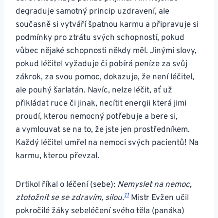
degraduje samotný princip uzdravení, ale
současně si vytváří špatnou karmu a připravuje si
podmínky pro ztrátu svých schopností, pokud
vůbec nějaké schopnosti někdy měl. Jinými slovy,
pokud léčitel vyžaduje či pobírá peníze za svůj
zákrok, za svou pomoc, dokazuje, že není léčitel,
ale pouhý šarlatán. Navíc, nelze léčit, ať už
přikládat ruce či jinak, necítit energii která jimi
proudí, kterou nemocný potřebuje a bere si,
a vymlouvat se na to, že jste jen prostředníkem.
Každý léčitel umřel na nemoci svých pacientů! Na
karmu, kterou převzal.
Drtikol říkal o léčení (sebe):
Nemyslet na nemoc,
11
ztotožnit se se zdravím, silou.
Mistr Evžen učil
pokročilé žáky sebeléčení svého těla (panáka)