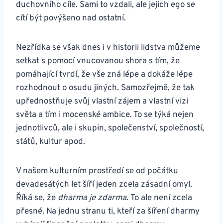
duchovního cíle. Sami to vzdali, ale jejich ego se
cítí být povýšeno nad ostatní.
Nezřídka se však dnes i v historii lidstva můžeme
setkat s pomocí vnucovanou shora s tím, že
pomáhající tvrdí, že vše zná lépe a dokáže lépe
rozhodnout o osudu jiných. Samozřejmě, že tak
upřednostňuje svůj vlastní zájem a vlastní vizi
světa a tím i mocenské ambice. To se týká nejen
jednotlivců, ale i skupin, společenství, společností,
států, kultur apod.
V našem kulturním prostředí se od počátku
devadesátých let šíří jeden zcela zásadní omyl.
Říká se, že
dharma je zdarma
. To ale není zcela
přesné. Na jednu stranu ti, kteří za šíření dharmy