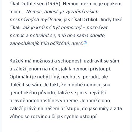
říkal Dethlefsen (1995). Nemoc, ne-moc je opakem
moci…
Nemoc, bolest, je vyznění našich
nesprávných myšlenek,
jak říkal Drtikol. Jindy také
říkal:
Jak je krásné být nemocný – poznávat
nemoc a nebránit se, neb ona sama odejde,
10
zanechávajíc tělo očištěné, nové.
Každý má možnosti a schopnosti uzdravit se sám
a záleží jenom na něm, jak k nemoci přistoupí.
Optimální je nebýt líný, nechat si poradit, ale
doléčit se sám. Je fakt, že mnohé nemoci jsou
genetického původu, takže se jim s největší
pravděpodobností nevyhneme. Jenomže ono
záleží právě na našem přístupu, do jaké míry a zda
vůbec se rozvinou či jak rychle ustoupí.