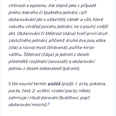
chtivosti a egoismu. Ale stejně jako v případě
jiného dobrého či špatného jednání, i při
obdarovávání jde o ušlechtilý záměr a vůli, které
vskutku utvářejí povahu jednání, ne o pouhý vnější
akt. Obdarování či štědrost (dána) tvoří první druh
záslužného jednání, přičemž druhé dva jsou etika
(síla) a rozvoj mysli (bhávaná); puňňa-kirija-
vatthu. Štědrost (čága) je jedním z deseti
předmětů rozjímání (anussati) a obdarování
jednou z deseti dokonalostí (páramí).
S tím souvisí termín
púdžá
(pūjā): 1. úcta, poklona,
pocta, čest; 2. uctění, vzdání pocty; někdy
zahrnuje i rituál darování Buddhovi, popř.
4
obdarování mnichů.