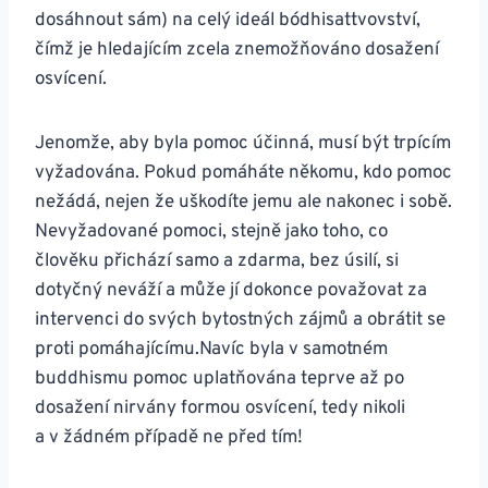
dosáhnout sám) na celý ideál bódhisattvovství,
čímž je hledajícím zcela znemožňováno dosažení
osvícení.
Jenomže, aby byla pomoc účinná, musí být trpícím
vyžadována. Pokud pomáháte někomu, kdo pomoc
nežádá, nejen že uškodíte jemu ale nakonec i sobě.
Nevyžadované pomoci, stejně jako toho, co
člověku přichází samo a zdarma, bez úsilí, si
dotyčný neváží a může jí dokonce považovat za
intervenci do svých bytostných zájmů a obrátit se
proti pomáhajícímu.Navíc byla v samotném
buddhismu pomoc uplatňována teprve až po
dosažení nirvány formou osvícení, tedy nikoli
a v žádném případě ne před tím!