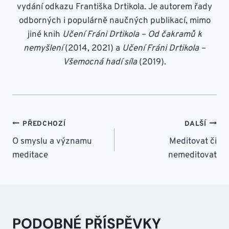
vydání odkazu Františka Drtikola. Je autorem řady
odborných i populárně naučných publikací, mimo
jiné knih
Učení Fráni Drtikola – Od čakramů k
nemyšlení
(2014, 2021) a
Učení Fráni Drtikola –
Všemocná hadí síla
(2019).
NAVIGACE
PŘEDCHOZÍ
DALŠÍ
PRO
O smyslu a významu
Meditovat či
meditace
nemeditovat
PŘÍSPĚVEK
PODOBNÉ PŘÍSPĚVKY