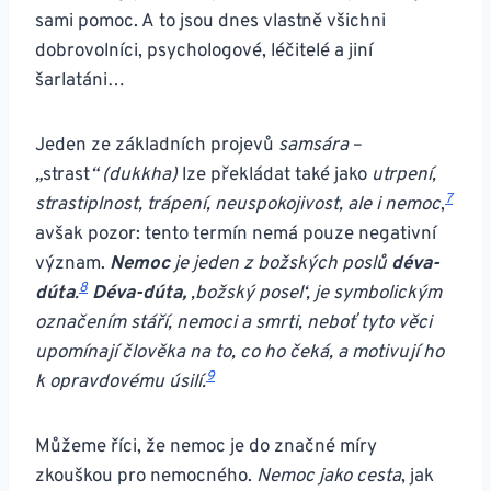
sami pomoc. A to jsou dnes vlastně všichni
dobrovolníci, psychologové, léčitelé a jiní
šarlatáni…
Jeden ze základních projevů
samsára
–
„
strast
“
(dukkha)
lze překládat také jako
utrpení,
7
strastiplnost, trápení, neuspokojivost, ale i nemoc
,
avšak pozor: tento termín nemá pouze negativní
význam.
Nemoc
je
jeden z božských poslů
déva-
8
dúta
.
Déva-dúta,
,božský posel‘, je symbolickým
označením stáří, nemoci a smrti, neboť tyto věci
upomínají člověka na to, co ho čeká, a motivují ho
9
k opravdovému úsilí.
Můžeme říci, že nemoc je do značné míry
zkouškou pro nemocného.
Nemoc jako cesta
, jak