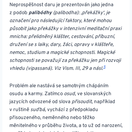
Neprospěšnost daru je prezentován jako jedna
z podob
palibódhy
(palibodha): ,překážky‘, je
označení pro následující faktory, které mohou
působit jako překážky v intenzivní meditační praxi
mnicha: přelidněný klášter, cestování, příbuzní,
družení se s laiky, dary, žáci, opravy v klášteře,
nemoc, studium a magické schopnosti. Magické
schopnosti se považují za překážku jen při rozvoji
5
vhledu (vipassaná). Viz Vism. III, 29 a násl
.
Problém ale nastává se samotným chápáním
osudu a karmy. Zatímco
osud
, ve slovanských
jazycích odvozené od slova
přisoudit
, například
v ruštině
suďbá
, vychází z předpokladu
přisouzeného, neměnného nebo těžko
měnitelného v průběhu života, a to už od narození,