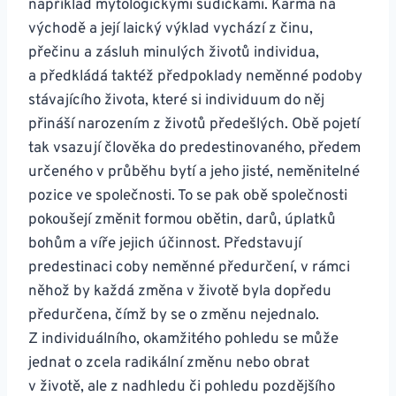
například mytologickými sudičkami. Karma na
východě a její laický výklad vychází z činu,
přečinu a zásluh minulých životů individua,
a předkládá taktéž předpoklady neměnné podoby
stávajícího života, které si individuum do něj
přináší narozením z životů předešlých. Obě pojetí
tak vsazují člověka do predestinovaného, předem
určeného v průběhu bytí a jeho jisté, neměnitelné
pozice ve společnosti. To se pak obě společnosti
pokoušejí změnit formou obětin, darů, úplatků
bohům a víře jejich účinnost. Představují
predestinaci coby neměnné předurčení, v rámci
něhož by každá změna v životě byla dopředu
předurčena, čímž by se o změnu nejednalo.
Z individuálního, okamžitého pohledu se může
jednat o zcela radikální změnu nebo obrat
v životě, ale z nadhledu či pohledu pozdějšího