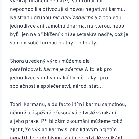
vybírají finanční poplatky, sami dharmu
nepochopili a přivozují si novou negativní karmu.
Na stranu druhou
nic není zadarmo
a z pohledu
jednotlivce ani samotná dharma, na kterou, nebo
byť i jen na přiblížení k ní se setsakra nadře, což je
samo o sobě formou platby – odplaty.
Shora uvedený výrok můžeme ale
parafrázovat:
karma je zdarma
. A to jak pro
jednotlivce v individuální formě, taky i pro
společnost a společenství, národ, stát…
Teorii karmanu, a de facto i tím i karmu samotnou,
účinně a úspěšně překonává odvislé vznikání
a jeho praxe. Při bližším zkoumání můžeme totiž
zjistit, že výklad karmy s jeho lidovým pojetím
nepatří do buddhismu, zatímco odvislé vznikání