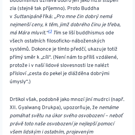
Buddhismus uznává dobro jen jako nižší stupeň
zla (stejně tak příjemno). Proto Buddha
v
Suttanipáně
říká:
„Pro mne čin dobrý nemá
nejmenší ceny, k těm, jimž dobrého činu je třeba,
13
má Mára mluvit.“
T
ím se liší buddhismus ode
všech ostatních filosoficko-náboženských
systémů. Dokonce je tímto předčí, ukazuje totiž
přímý směr k „cíli“. (Není nám to příliš vzdálené,
protože i v naší lidové slovesnosti lze nalézt
přísloví „cesta do pekel je dlážděna dobrými
úmysly“.)
Drtikol však, podobně jako mnozí jiní mudrci (např.
XII. Gyalwang Drukpa), upozorňuje, že
nemáme
pomáhat světu na úkor svého osvobození – neboť
právě toto naše osvobození je nejlepší pomocí
všem lidským i ostatním, projeveným