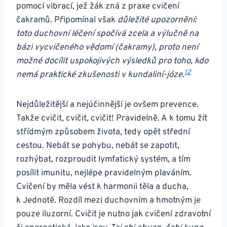
pomocí vibrací, jež žák zná z praxe cvičení
čakramů. Připomínal však
důležité upozornění:
toto duchovní léčení spočívá zcela a výlučně na
bázi vycvičeného vědomí (čakramy), proto není
možné docílit uspokojivých výsledků pro toho, kdo
12
nemá praktické zkušenosti v kundaliní-józe.
Nejdůležitější a nejúčinnější je ovšem prevence.
Takže cvičit, cvičit, cvičit! Pravidelně. A k tomu žít
střídmým způsobem života, tedy opět střední
cestou. Nebát se pohybu, nebát se zapotit,
rozhýbat, rozproudit lymfatický systém, a tím
posílit imunitu, nejlépe pravidelným plaváním.
Cvičení by měla vést k harmonii těla a ducha,
k Jednotě. Rozdíl mezi duchovním a hmotným je
pouze iluzorní. Cvičit je nutno jak cvičení zdravotní