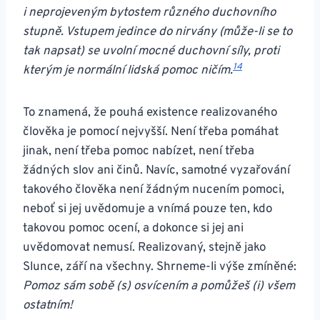
i neprojeveným bytostem různého duchovního
stupně. Vstupem jedince do nirvány (může-li se to
tak napsat) se uvolní mocné duchovní síly, proti
14
kterým je normální lidská pomoc ničím.
To znamená, že pouhá existence realizovaného
člověka je pomocí nejvyšší. Není třeba pomáhat
jinak, není třeba pomoc nabízet, není třeba
žádných slov ani činů. Navíc, samotné vyzařování
takového člověka není žádným nucením pomoci,
neboť si jej uvědomuje a vnímá pouze ten, kdo
takovou pomoc ocení, a dokonce si jej ani
uvědomovat nemusí. Realizovaný, stejně jako
Slunce, září na všechny. Shrneme-li výše zmíněné:
Pomoz sám sobě (s) osvícením a pomůžeš (i) všem
ostatním!