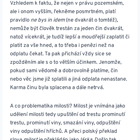
Vzhledem k faktu, že nejen v právu pozemském,
ale i onom vyšším, řekněme posmrtném, platí
pravidlo
ne bys in idem
(ne dvakrát o tomtéž),
nemůže být člověk trestán za jeden čin dvakrát,
natož vícekrát, je tudíž lepší a moudřejší zaplatit či
platit za vše hned, a to třeba i penězi než na
odplatu čekat. Ta pak přichází vždy sice se
zpožděním ale s o to větším účinkem. Jenomže,
pokud sami vědomě a dobrovolně platíme, čin
nebo věc jsme již splatili a jiná odplata nenastane.
Karma činu byla splacena a dále netrvá.
A co problematika milosti? Milost je vnímána jako
udělení milosti tedy upuštění od trestu prominutí
trestu, prominutí viny, smazání viny, odpuštění
viny odpuštění hříchů. A přeci polský překlad