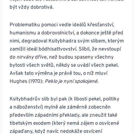
být vždy dobrotivá.
Problematiku pomoci vedle ideálů křesťanství,
humanismu a dobrovolnictví, a dokonce ještě před
nimi, degradoval Ksitybhadra svým slibem, kterým
zamlžil ideál bódhisattvovství. Slíbil, že nevstoupí
do
nirvány
dříve, než budou spaseny všechny
bytosti všech světů, někdy se uvádí všech pekel.
Avšak tato výměna je právě tou, o níž mluví
Hughes (1970):
Peklo je nyní spokojené.
Ksitybhadrův slib byl pak (k libosti pekel, politiky
a náboženství) mylně ale záměrně zobecněn
především západními překlady, ale zneužit také
tibetským exodem (který nemá zájem o osvícené
zápaďany, když navíc nedokáže osvícení