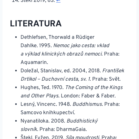
Štekl 2019, 63.
↩︎
LITERATURA
Dethlefsen, Thorwald a Rüdiger
Dahlke. 1995.
Nemoc jako cesta: vklad
a výklad klinických obrazů nemoci
. Praha:
Aquamarin.
Doležal, Stanislav, ed. 2004, 2018.
František
Drtikol – Duchovní cesta, sv. 1.
Praha: Svět.
Hughes, Ted. 1970.
The Coming of the Kings
and Other Plays
. London: Faber & Faber.
Lesný, Vincenc. 1948.
Buddhismus.
Praha:
Samcovo knihkupectví.
Nyanatiloka. 2008.
Buddhistický
slovník.
Praha: DharmaGaia.
Štekl, Evžen. 2019.
Síla moudrosti.
Praha: