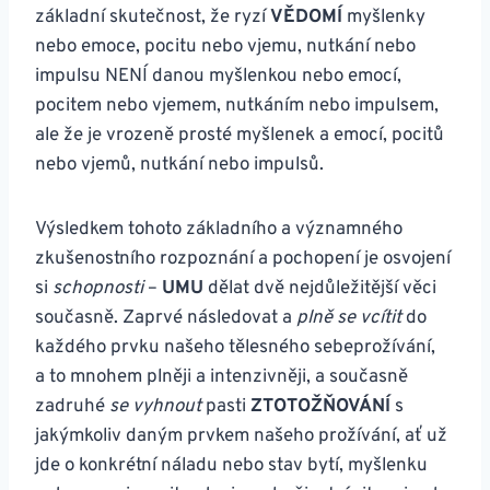
základní skutečnost, že ryzí
VĚDOMÍ
myšlenky
nebo emoce, pocitu nebo vjemu, nutkání nebo
impulsu NENÍ danou myšlenkou nebo emocí,
pocitem nebo vjemem, nutkáním nebo impulsem,
ale že je vrozeně prosté myšlenek a emocí, pocitů
nebo vjemů, nutkání nebo impulsů.
Výsledkem tohoto základního a významného
zkušenostního rozpoznání a pochopení je osvojení
si
schopnosti
–
UMU
dělat dvě nejdůležitější věci
současně. Zaprvé následovat a
plně se vcítit
do
každého prvku našeho tělesného sebeprožívání,
a to mnohem plněji a intenzivněji, a současně
zadruhé
se vyhnout
pasti
ZTOTOŽŇOVÁNÍ
s
jakýmkoliv daným prvkem našeho prožívání, ať už
jde o konkrétní náladu nebo stav bytí, myšlenku