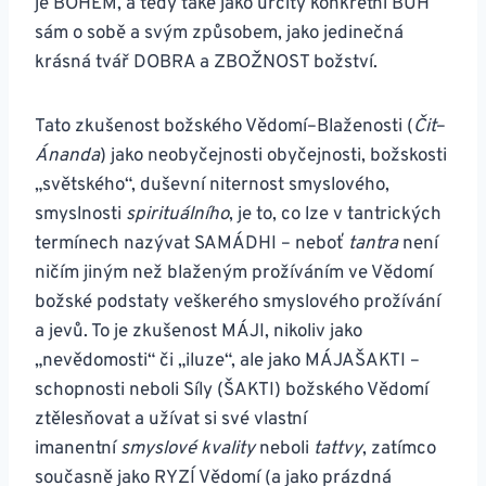
je BOHEM, a tedy také jako určitý konkrétní BŮH
sám o sobě a svým způsobem, jako jedinečná
krásná tvář DOBRA a ZBOŽNOST božství.
Tato zkušenost božského Vědomí–Blaženosti (
Čit
–
Ánanda
) jako neobyčejnosti obyčejnosti, božskosti
„světského“, duševní niternost smyslového,
smyslnosti
spirituálního
, je to, co lze v tantrických
termínech nazývat SAMÁDHI – neboť
tantra
není
ničím jiným než blaženým prožíváním ve Vědomí
božské podstaty veškerého smyslového prožívání
a jevů. To je zkušenost MÁJI, nikoliv jako
„nevědomosti“ či „iluze“, ale jako MÁJAŠAKTI –
schopnosti neboli Síly (ŠAKTI) božského Vědomí
ztělesňovat a užívat si své vlastní
imanentní
smyslové kvality
neboli
tattvy
, zatímco
současně jako RYZÍ Vědomí (a jako prázdná