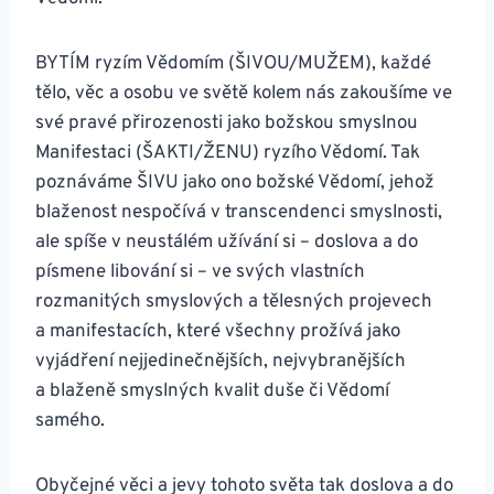
BYTÍM ryzím Vědomím (ŠIVOU/MUŽEM), každé
tělo, věc a osobu ve světě kolem nás zakoušíme ve
své pravé přirozenosti jako božskou smyslnou
Manifestaci (ŠAKTI/ŽENU) ryzího Vědomí. Tak
poznáváme ŠIVU jako ono božské Vědomí, jehož
blaženost nespočívá v transcendenci smyslnosti,
ale spíše v neustálém užívání si – doslova a do
písmene libování si – ve svých vlastních
rozmanitých smyslových a tělesných projevech
a manifestacích, které všechny prožívá jako
vyjádření nejjedinečnějších, nejvybranějších
a blaženě smyslných kvalit duše či Vědomí
samého.
Obyčejné věci a jevy tohoto světa tak doslova a do