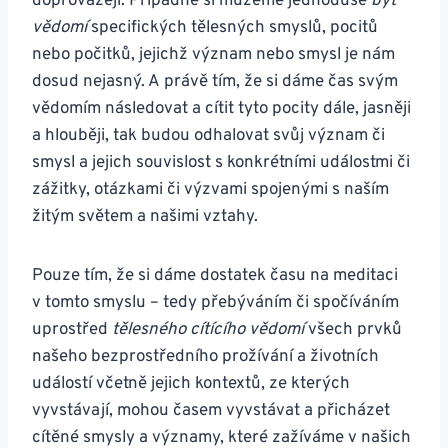
doprovázejí. Případně si můžeme jednoduše
být
vědomí
specifických tělesných smyslů, pocitů
nebo počitků, jejichž význam nebo smysl je nám
dosud nejasný. A právě tím, že si dáme čas svým
vědomím následovat a cítit tyto pocity dále, jasněji
a hlouběji, tak budou odhalovat svůj význam či
smysl a jejich souvislost s konkrétními událostmi či
zážitky, otázkami či výzvami spojenými s naším
žitým světem a našimi vztahy.
Pouze tím, že si dáme dostatek času na meditaci
v tomto smyslu – tedy přebýváním či spočíváním
uprostřed
tělesného cítícího vědomí
všech prvků
našeho bezprostředního prožívání a životních
událostí včetně jejich kontextů, ze kterých
vyvstávají, mohou časem vyvstávat a přicházet
cítěné smysly a významy, které zažíváme v našich