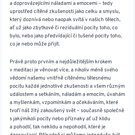
a doprovázejícími náladami a emocemi – tedy
uprostřed cítěné zkušenosti jako celku a smyslu,
který doznívá nebo naopak svítá v našich tělech,
ať už jako zbytkové či reziduální pocity toho, co
bylo, nebo jako předvídající či tušené pocity toho,
co je nebo může přijít.
Právě proto prvním a nejdůležitějším krokem
v meditaci je věnovat více, a nikoliv méně svého
vědomí našemu vnitřně cítěnému tělesnému
pocitu každé jednotlivé zkušenosti a všem různým
událostem a setkáním, náladám a emocím, úvahám
a myšlenkám, vzpomínkám a očekáváním, které
tvoří náš žitý zakoušený svět – současně společně
s jakýmikoli pocity nebo příznaky ať už klidu
a pohodlí, tak neklidu a nepohodlí, které je