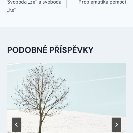
PRO
Svoboda „ze“ a svoboda
Problematika pomoci
„ke“
PŘÍSPĚVEK
PODOBNÉ PŘÍSPĚVKY