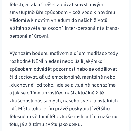
tělech, a tak přinášet a dávat smysl novým
smysluplnějším způsobem – což vede k novému
Vědomí a k novým vhledům do našich životů
a žitého světa na osobní, inter-personální a trans-
personální úrovni.
Výchozím bodem, motivem a cílem meditace tedy
rozhodně NENÍ hledání nebo úsilí jakýmkoli
způsobem odvádět pozornost nebo se oddělovat
či disociovat, ať už emocionálně, mentálně nebo
„duchovně“ od toho, kde se aktuálně nacházíme
a jak se cítíme uprostřed naší aktuálně žité
zkušenosti nás samých, našeho světa a ostatních
lidí. Místo toho je jím právě poskytnutí většího
tělesného vědomí této zkušenosti, a tím i našemu
tělu, já a žitému světu jako celku.