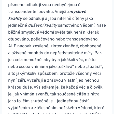
písmene odhalují svou neobyčejnou či
transcendentní povahu. Vnější
smyslové
kvality
se odhalují a jsou niterně cítěny jako
jedinečné
duševní kvality
samotného Vědomí. Naše
běžné smyslové vědomí světa tak není nikterak
otupováno, potlačováno nebo transcendováno,
ALE naopak zesílené, zintenzivněné, obohacené
a oživené mnohdy do nepředstavitelné míry. Pak
je zcela nemožné, aby byla jakákoli věc, místo
nebo osoba vnímána jako „ošklivá“ nebo „špatná“,
a to jakýmkoliv způsobem, protože všechny věci
nyní září, vyzařují a zní svou vlastní jedinečnou
krásou duše. Výsledkem je, že každá věc a člověk
je, jak vnímán zvenčí, tak současně cítěn z nitra
jako to, čím skutečně je – jedinečnou částí,
vyjádřením a ztělesněním božského Vědomí, které