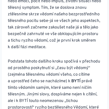
nebo emoci, pocit nebo impuls, životní situaci nebo
tělesný symptom. Tím, že se doslova znovu
ztělesníme skrze vědomí našeho bezprostředního
tělesného pocitu sebe-já ve všech jeho aspektech,
tak zároveň začneme zakoušet naše já a tělo jako
bezpečně zahrnuté ve vše obklopujícím prostoru
a tichu ryzího vědomí, což je první krok směrem
k další fázi meditace.
Podstata tohoto dalšího kroku spočívá v přechodu
od prostého poskytnutí si „času být vědomý“
(zejména tělesnému vědomí všeho, co cítíme
a uprostřed čeho se nacházíme) k
BYTÍ
právě
tímto vědomím samým, které samo není ničím
tělesným. Jinými slovy, dospíváme nejen k cítění,
ale i k BYTÍ touto neomezenou „tichou
prostorovostí“ ryzího beztělesného Vědomí, které