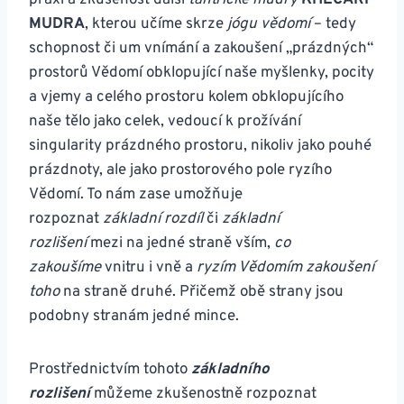
MUDRA
, kterou učíme skrze
jógu vědomí
– tedy
schopnost či um vnímání a zakoušení „prázdných“
prostorů Vědomí obklopující naše myšlenky, pocity
a vjemy a celého prostoru kolem obklopujícího
naše tělo jako celek, vedoucí k prožívání
singularity prázdného prostoru, nikoliv jako pouhé
prázdnoty, ale jako prostorového pole ryzího
Vědomí. To nám zase umožňuje
rozpoznat
základní rozdíl
či
základní
rozlišení
mezi na jedné straně vším,
co
zakoušíme
vnitru i vně a
ryzím Vědomím zakoušení
toho
na straně druhé. Přičemž obě strany jsou
podobny stranám jedné mince.
Prostřednictvím tohoto
základního
rozlišení
můžeme zkušenostně rozpoznat