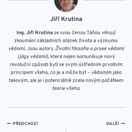
Jiří Krutina
Ing. Jiří Krutina
se svou ženou Táňou věnují
zkoumání základních otázek života a výzkumu
vědomí. Jsou autory
Životní filosofie a praxe vědomí
(jógy vědomí)
, která nejen komunikuje nový
revoluční způsob bytí se svým ústředním prvotním
principem všeho, co je a může být – vědomím jako
takovým, ale je i potenciálně zcela novým počátkem
teorie všeho
.
NAVIGACE
PŘEDCHOZÍ
DALŠÍ