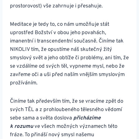
prostorovost) vše zahrnuje i přesahuje.
Meditace je tedy to, co nám umožňuje stát
uprostřed Božství v obou jeho povahách,
imanentní i transcendentní současně. Činíme tak
NIKOLIV tím, že opustíme náš skutečný žitý
smyslový svět a jeho obtíže či problémy, ani tím, že
se vzdálíme od svých těl, vypneme mysl, nebo že
zavřeme oči a uši před naším vnějším smyslovým
prožíváním.
Činíme tak především tím, že se vracíme zpět do
svých TĚL a z prohloubeného tělesného vědomí
sebe sama a světa doslova
přicházíme
k rozumu
ve všech možných významech této
fráze. To přináší nový smysl našemu