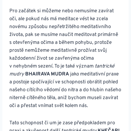
Pro začátek si můžeme nebo nemusíme zavírat
oči, ale pokud nás má meditace vést ke zcela
novému způsobu nepřetržitého meditativního
života, pak se musíme naučit meditovat primárně
s otevřenýma očima a během pohybu, protože
prostě nemůžeme meditativně prožívat svůj
každodenní život se zavřenýma očima
v nehybném sezení. To je také význam
tantrické
mudry
BHAIRAVA MUDRA
jako meditativní praxe
a postoje spočívající ve schopnosti obrátit pohled
našeho cítícího vědomí do nitra a do hlubin našeho
niterně cítěného těla, aniž bychom museli zavírat
oči a přestat vnímat svět kolem nás.
Tato schopnost či um je zase předpokladem pro
praxi a zkušenost další
tantrické mudry
KHEČARI