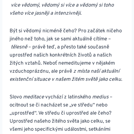
více vědomý, vědomý si více a vědomý si toho
všeho více jasněji a intenzivněji
.
Být si vědomý nicméně čeho? Pro začátek ničeho
jiného než toho, jak se sami aktuálně cítíme –
tělesně
– právě teď, a přesto také současně
uprostřed našich konkrétních životů a našich
žitých vztahů. Neboť nemeditujeme v nějakém
vzduchoprázdnu, ale právě
z místa naší aktuální
existenční situace v našem žitém světě jako celku
.
Slovo
meditace
vychází z latinského
medius
–
ocitnout se či nacházet se „ve středu“ nebo
„uprostřed“. Ve středu či uprostřed ale čeho?
Uprostřed našeho žitého světa jako celku, se
všemi jeho specifickými událostmi, setkáními