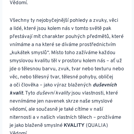
Vědomí.
Všechny ty nejobyčejnější pohledy a zvuky, věci
a lidé, které jsou kolem nás v tomto světě pak
přestávají mít charakter pouhých předmětů, které
vnímáme a na které se díváme prostřednictvím
„kukátek smyslů“. Místo toho zažíváme každou
smyslovou kvalitu těl v prostoru kolem nás – ať už
jde o tělesnou barvu, zvuk, tvar nebo texturu nebo
věc, nebo tělesný tvar, tělesné pohyby, obličej
a oči člověka – jako výraz blažených
duševních
kvalit
. Tyto
duševní kvality
jsou vlastnosti, které
nevnímáme jen navenek skrze naše smyslové
vědomí, ale současně je také cítíme v naší
niternosti a v našich vlastních tělech – prožíváme
je jako blaženě smyslné
KVALITY
(QUALIA)
Vědomí.