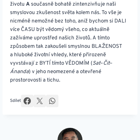
životu
A
současně bohatě zintenzivňuje naši
smyslovou zkušenost světa kolem nás. To vše je
nicméně nemožné bez toho, aniž bychom si DALI
více ČASU být vědomý všeho, co aktuálně
zažíváme uprostřed našich životů. A tímto
způsobem tak zakoušeli smyslnou BLAŽENOST
a hluboké životní vhledy, které přirozeně
vyvstávají z BYTÍ tímto VĚDOMÍM (
Sat
–
Čit
–
Ánanda
) v jeho neomezené a otevřené
prostorovosti a tichu.
Sdílet