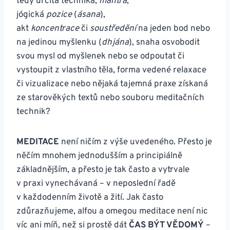
tedy určitá technika,
mantra
,
jógická
pozice
(
ásana
),
akt
koncentrace
či
soustředění
na jeden bod nebo
na jedinou myšlenku (
dhjána
), snaha osvobodit
svou mysl od myšlenek nebo se odpoutat či
vystoupit z vlastního těla, forma vedené relaxace
či vizualizace nebo nějaká tajemná praxe získaná
ze starověkých textů nebo souboru meditačních
technik?
MEDITACE
není ničím z výše uvedeného. Přesto je
něčím mnohem jednodušším a principiálně
základnějším, a přesto je tak často a vytrvale
v praxi vynechávaná – v neposlední řadě
v každodenním životě a žití. Jak často
zdůrazňujeme, alfou a omegou meditace není nic
víc ani míň, než si prostě dát
ČAS BÝT VĚDOMÝ
–