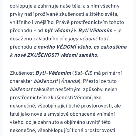
obklopuje a zahrnuje naše těla, a s ním všechny
prvky naší prožívané zkušenosti a žitého světa,
vnitřního i vnějšího. Právě prostřednictvím tohoto
přechodu – od
být vědomý
k
Bytí Vědomím
– je
dosaženo základního cíle
jógy vědomí
, totiž
přechodu
z nového VĚDOMÍ všeho, co zakoušíme
k nové ZKUŠENOSTI vědomí samého
.
Zkušenost
Bytí–Vědomím
(
Sat
–
Čit
) má primární
charakter
blaženosti
(
Ánanda
). Přesto lze tuto
blaženost
zakoušet nesčetnými způsoby, nejen
prostřednictvím zkušenosti Vědomí jako
nekonečné, všeobjímající tiché prostorovosti, ale
také jako nové a smyslově obohacené vnímání
všeho, co je zahrnuto a objímáno uvnitř této
nekonečné, všeobklopující tiché prostorovosti