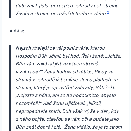
dobrými k jídlu, uprostřed zahrady pak stromu
5
života a stromu poznání dobrého a zlého.
A dále:
Nejzchytralejší ze vší polní zvěře, kterou
Hospodin Bůh učinil, byl had. Řekl ženě: „Jakže,
Bůh vám zakázal jíst ze všech stromů
v zahradě?“ Žena hadovi odvětila: „Plody ze
stromů v zahradě jíst smíme. Jen o plodech ze
stromu, který je uprostřed zahrady, Bůh řekl:
‚Nejezte z něho, ani se ho nedotkněte, abyste
nezemřeli.‘“ Had ženu ujišťoval: „Nikoli,
nepropadnete smrti. Bůh však ví, že v den, kdy
z něho pojíte, otevřou se vám oči a budete jako
Bůh znát dobré i zlé.“ Žena viděla, že je to strom