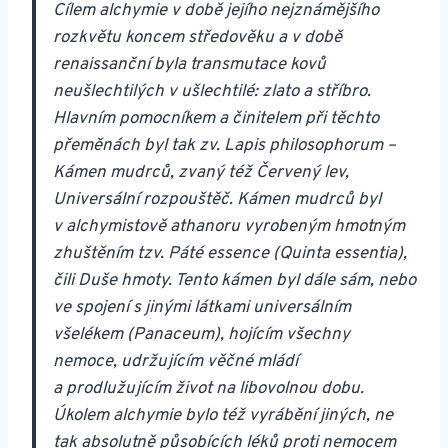
Cílem alchymie v době jejího nejznámějšího
rozkvětu koncem středověku a v době
renaissanční byla transmutace kovů
neušlechtilých v ušlechtilé: zlato a stříbro.
Hlavním pomocníkem a činitelem při těchto
přeměnách byl tak zv. Lapis philosophorum –
Kámen mudrců, zvaný též Červený lev,
Universální rozpouštěč. Kámen mudrců byl
v alchymistově athanoru vyrobeným hmotným
zhuštěním tzv. Páté essence (Quinta essentia),
čili Duše hmoty. Tento kámen byl dále sám, nebo
ve spojení s jinými látkami universálním
všelékem (Panaceum), hojícím všechny
nemoce, udržujícím věčné mládí
a prodlužujícím život na libovolnou dobu.
Úkolem alchymie bylo též vyrábění jiných, ne
tak absolutně působících léků proti nemocem