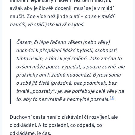
mnohem lépe starým lidem než těm mladým,
avšak aby je člověk docenil, musí se je v mládí
naučit. Zde více než jinde platí –
co se v mládí
naučíš, ve stáří jako když najdeš.
Časem, či lépe řečeno věkem (nebo věky)
dochází k přepálení lidské bytosti, osobnosti
tímto úsilím, a tím i k její změně. Jako změna to
ovšem může pouze vypadat, a pouze zevně, ale
prakticky ani k žádné nedochází. Bytost sama
o sobě již čistá (prázdná, bez podmínek, bez
trvalé „podstaty“) je, ale potřebuje celé věky na
13
to, aby to nezvratně a neomylně poznala.
Duchovní cesta není o získávání či rozvíjení, ale
o odkládání. A to poslední, co odpadá, co
odkládáme, je čas.