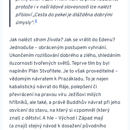
protože i v naší lidové slovesnosti lze nalézt
přísloví „Cesta do pekel je dlážděna dobrými
8
úmysly“
.
Jak nalézt
strom života?
Jak se vrátit do Edenu?
Jednoduše – obráceným postupem vyhnání.
Ukončením rozlišování dobrého a zlého, shledáním
iluzornosti tvořených světů. Teprve tím by byl
naplněn Plán Stvořitele. Je to však proveditelné –
vědomým návratem k Prazákladu. To je nejen
kabalistický návrat do Ráje, polepšení či
převrácení na pravou víru Ježíšovi milých
hříšníků, ale také, a právě Buddhův návrat při jeho
osvícení do stavu, na který si vzpomněl (který
znal) z dětství. A hle – Východ i Západ mají
(a znají) stejný návod k dosažení původního