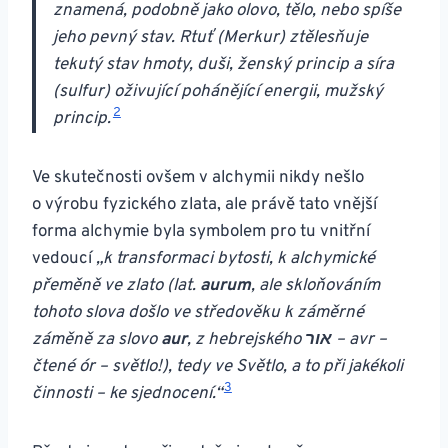
znamená, podobně jako olovo, tělo, nebo spíše
jeho pevný stav. Rtuť (Merkur) ztělesňuje
tekutý stav hmoty, duši, ženský princip a síra
(sulfur) oživující pohánějící energii, mužský
2
princip.
Ve skutečnosti ovšem v alchymii nikdy nešlo
o výrobu fyzického zlata, ale právě tato vnější
forma alchymie byla symbolem pro tu vnitřní
vedoucí
„k transformaci bytosti, k alchymické
přeměně ve zlato (lat.
aurum
, ale skloňováním
tohoto slova došlo ve středověku k záměrné
záměně za slovo
aur
, z hebrejského
אור
– avr –
čtené ór – světlo!), tedy ve Světlo, a to při jakékoli
3
činnosti – ke sjednocení.“