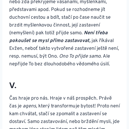
nebo zda překryjeme vásanami, myšlenkami,
představami apod. Pokud se rozhodneme jít
duchovní cestou a bdít, stačí po čase naučit se
brzdit myšlenkovou činnost, její zastavení
(nemyšlení) pak totiž přijde samo.
Není třeba
pokoušet se mysl přímo zastavovat,
jak říkával
Evžen, neboť takto vytvořené zastavení ještě není,
resp. nemusí, být Ono.
Ono To přijde samo.
Ale
nepřijde To bez dlouhodobého vědomého úsilí.
V.
Čas hraje pro nás. Hraje v náš prospěch. Právě
čas je
agens,
který transformuje bytost! Proto není
kam chvátat, stačí se zpomalit a zastavení se
dostaví. Samo zastavování, nebo brždění mysli, jde