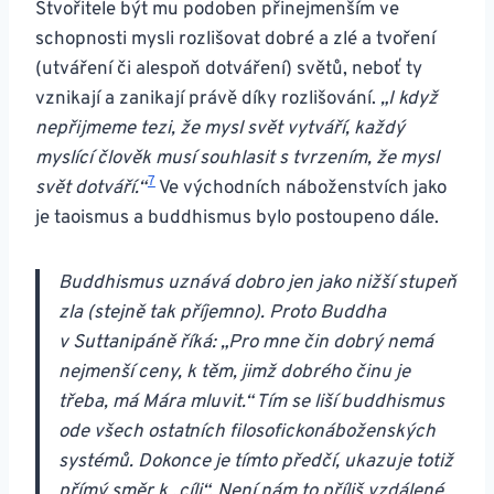
Stvořitele být mu podoben přinejmenším ve
schopnosti mysli rozlišovat dobré a zlé a tvoření
(utváření či alespoň dotváření) světů, neboť ty
vznikají a zanikají právě díky rozlišování.
„
I když
nepřijmeme tezi, že mysl svět vytváří, každý
myslící člověk musí souhlasit s tvrzením, že mysl
7
svět dotváří.“
Ve východních náboženstvích jako
je taoismus a buddhismus bylo postoupeno dále.
Buddhismus uznává dobro jen jako nižší stupeň
zla (stejně tak příjemno). Proto Buddha
v Suttanipáně říká: „Pro mne čin dobrý nemá
nejmenší ceny, k těm, jimž dobrého činu je
třeba, má Mára mluvit.“ Tím se liší buddhismus
ode všech ostatních filosofickonáboženských
systémů. Dokonce je tímto předčí, ukazuje totiž
přímý směr k „cíli“. Není nám to příliš vzdálené,