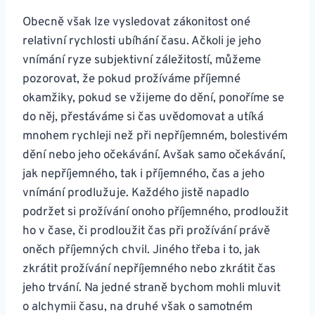
Obecně však lze vysledovat zákonitost oné
relativní rychlosti ubíhání času. Ačkoli je jeho
vnímání ryze subjektivní záležitostí, můžeme
pozorovat, že pokud prožíváme příjemné
okamžiky, pokud se vžijeme do dění, ponoříme se
do něj, přestáváme si čas uvědomovat a utíká
mnohem rychleji než při nepříjemném, bolestivém
dění nebo jeho očekávání. Avšak samo očekávání,
jak nepříjemného, tak i příjemného, čas a jeho
vnímání prodlužuje. Každého jistě napadlo
podržet si prožívání onoho příjemného, prodloužit
ho v čase, či prodloužit čas při prožívání právě
oněch příjemných chvil. Jiného třeba i to, jak
zkrátit prožívání nepříjemného nebo zkrátit čas
jeho trvání. Na jedné straně bychom mohli mluvit
o alchymii času, na druhé však o samotném