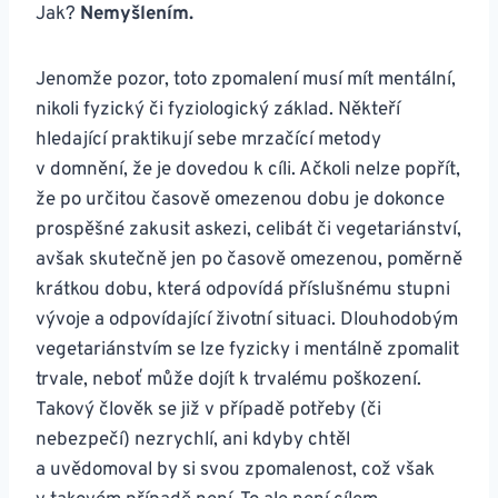
Jak?
Nemyšlením.
Jenomže pozor, toto zpomalení musí mít mentální,
nikoli fyzický či fyziologický základ. Někteří
hledající praktikují sebe mrzačící metody
v domnění, že je dovedou k cíli. Ačkoli nelze popřít,
že po určitou časově omezenou dobu je dokonce
prospěšné zakusit askezi, celibát či vegetariánství,
avšak skutečně jen po časově omezenou, poměrně
krátkou dobu, která odpovídá příslušnému stupni
vývoje a odpovídající životní situaci. Dlouhodobým
vegetariánstvím se lze fyzicky i mentálně zpomalit
trvale, neboť může dojít k trvalému poškození.
Takový člověk se již v případě potřeby (či
nebezpečí) nezrychlí, ani kdyby chtěl
a uvědomoval by si svou zpomalenost, což však