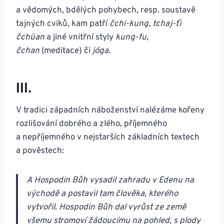
a vědomých, bdělých pohybech, resp. soustavě
tajných cviků, kam patří
čchi-kung, tchaj-ťi
čchüan
a jiné vnitřní styly
kung-fu,
čchan
(meditace) či
jóga
.
III.
V tradici západních náboženství nalézáme kořeny
rozlišování dobrého a zlého, příjemného
a nepříjemného v nejstarších základních textech
a pověstech:
A Hospodin Bůh vysadil zahradu v Edenu na
východě a postavil tam člověka, kterého
vytvořil. Hospodin Bůh dal vyrůst ze země
všemu stromoví žádoucímu na pohled, s plody