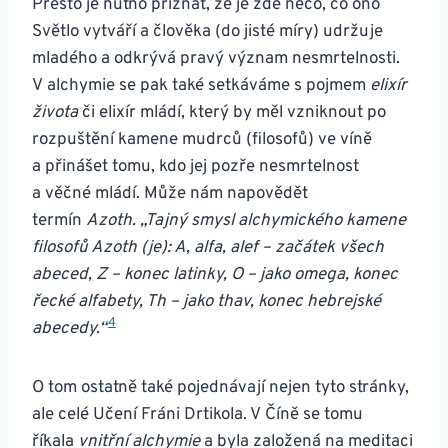
Přesto je nutno přiznat, že je zde něco, co ono
Světlo vytváří a člověka (do jisté míry) udržuje
mladého a odkrývá pravý význam nesmrtelnosti.
V alchymie se pak také setkáváme s pojmem
elixír
života
či elixír mládí, který by měl vzniknout po
rozpuštění kamene mudrců (filosofů) ve víně
a přinášet tomu, kdo jej pozře nesmrtelnost
a věčné mládí. Může nám napovědět
termín
Azoth.
„Tajný smysl alchymického kamene
filosofů Azoth (je): A, alfa, alef – začátek všech
abeced, Z – konec latin­ky, O – jako omega, konec
řecké alfabety, Th – jako thav, konec hebrejské
4
abecedy.“
O tom ostatně také pojednávají nejen tyto stránky,
ale celé Učení Fráni Drtikola. V Číně se tomu
říkala
vnitřní alchymie
a byla založená na meditaci