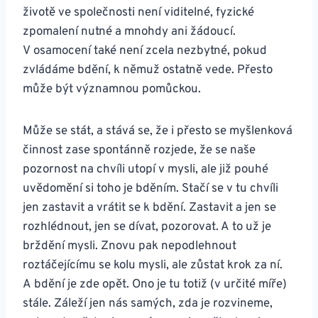
životě ve společnosti není viditelné, fyzické
zpomalení nutné a mnohdy ani žádoucí.
V osamocení také není zcela nezbytné, pokud
zvládáme bdění, k němuž ostatně vede. Přesto
může být významnou pomůckou.
Může se stát, a stává se, že i přesto se myšlenková
činnost zase spontánně rozjede, že se naše
pozornost na chvíli utopí v mysli, ale již pouhé
uvědomění si toho je bděním. Stačí se v tu chvíli
jen zastavit a vrátit se k bdění. Zastavit a jen se
rozhlédnout, jen se dívat, pozorovat. A to už je
brždění mysli. Znovu pak nepodlehnout
roztáčejícímu se kolu mysli, ale zůstat krok za ní.
A bdění je zde opět. Ono je tu totiž (v určité míře)
stále. Záleží jen nás samých, zda je rozvineme,