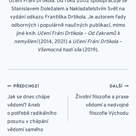
Učení Fráni Drtikola. Od roku 2002 spolupracuje se
Stanislavem Doležalem a Nakladatelstvím Svět na
vydání odkazu Františka Drtikola. Je autorem řady
odborných i populárně naučných publikací, mimo
jiné knih
Učení Fráni Drtikola – Od čakramů k
nemyšlení
(2014, 2021) a
Učení Fráni Drtikola –
Všemocná hadí síla
(2019).
NAVIGACE
PŘEDCHOZÍ
DALŠÍ
PRO
Jak se dnes chápe
Životní filozofie a praxe
vědomí? Aneb
vědomí a nedvojné
PŘÍSPĚVEK
o potřebě radikálního
filozofie Východu
posunu v chápání
vědomí samého