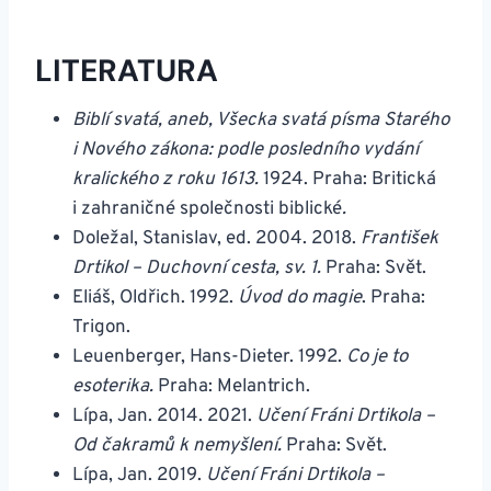
LITERATURA
Biblí svatá, aneb, Všecka svatá písma Starého
i Nového zákona: podle posledního vydání
kralického z roku 1613.
1924. Praha: Britická
i zahraničné společnosti biblické
.
Doležal, Stanislav, ed. 2004. 2018.
František
Drtikol – Duchovní cesta, sv. 1.
Praha: Svět.
Eliáš, Oldřich. 1992.
Úvod do magie
. Praha:
Trigon.
Leuenberger, Hans-Dieter.
1992.
Co je to
esoterika.
Praha: Melantrich.
Lípa, Jan. 2014. 2021.
Učení Fráni Drtikola –
Od čakramů k nemyšlení.
Praha: Svět.
Lípa, Jan. 2019.
Učení Fráni Drtikola –