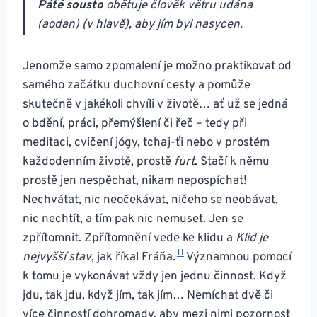
Páté sousto
obětuje člověk větru udána
(aodan) (v hlavě), aby jím byl nasycen.
Jenomže samo zpomalení je možno praktikovat od
samého začátku duchovní cesty a pomůže
skutečně v jakékoli chvíli v životě… ať už se jedná
o bdění, práci, přemýšlení či řeč – tedy při
meditaci, cvičení jógy, tchaj-ťi nebo v prostém
každodenním životě, prostě
furt
. Stačí k němu
prostě jen nespěchat, nikam nepospíchat!
Nechvátat, nic neočekávat, ničeho se neobávat,
nic nechtít, a tím pak nic nemuset. Jen se
zpřítomnit. Zpřítomnění vede ke klidu a
Klid je
11
nejvyšší stav
, jak říkal Fráňa.
Významnou pomocí
k tomu je vykonávat vždy jen jednu činnost. Když
jdu, tak jdu, když jím, tak jím… Nemíchat dvě či
více činností dohromady, aby mezi nimi pozornost