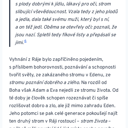
s plody dobrými k jídlu, lákavý pro oči, strom
slibující vševědoucnost. Vzala tedy z jeho plodů
a jedla, dala také svému muži, který byl s ní,
a on též jedl. Oběma se otevřely oči: poznali, že
jsou nazí. Spletli tedy fíkové listy a přepásali se
6
jimi.
Vyhnání z Ráje bylo zapříčiněno pojedením,
s příslibem bohorovnosti, poznávání a schopnosti
tvořit světy, ze zakázaného stromu v Edenu, ze
stromu poznání dobrého a zlého
. Na rozdíl od
Boha však Adam a Eva nejedli ze stromu života. Od
té doby je člověk schopen rozeznávat či spíše
rozlišovat dobro a zlo, ale již mimo zahradu Eden.
Jeho potomci se pak celé generace pokoušejí najít
ten druhý strom v Ráji rostoucí –
strom života
–