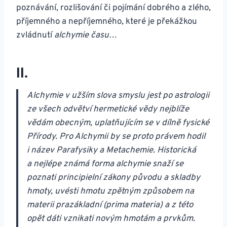
poznávání, rozlišování či pojímání dobrého a zlého,
příjemného a nepříjemného, které je překážkou
zvládnutí
alchymie času
…
II.
Alchymie v užším slova smyslu jest po astrologii
ze všech odvětví hermetické vědy nejblíže
vědám obecným, uplatňujícím se v dílně fysické
Přírody. Pro Alchymii by se proto právem hodil
i název Parafysiky a Metachemie. Historická
a nejlépe známá forma alchymie snaží se
poznati principielní zákony původu a skladby
hmoty, uvésti hmotu zpětným způsobem na
materii prazákladní (prima materia) a z této
opět dáti vznikati novým hmotám a prvkům.