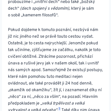
probouzíme i „vnitřní dech“ nebo také „božský
dech“
(dech spojený s vědomím)
, který je sám
o sobě „kamenem filosofů“.
Pokud dojdeme k tomuto poznání, nezbývá nám
již nic jiného než se právě touto cestou vydat.
Ostatně, je to cesta nejrychlejší. Jenomže pokud
tak učiníme, zjišťujeme ze začátku, nakolik je toto
cvičení obtížné. Ztrácíme pozornost, přichází
únava a rušivé jevy jak v našem okolí, tak i uvnitř
nás samých apod. Samozřejmě že existují postupy,
které nám pomohou tuto meditaci nejen
ovládnout, ale také provádět ji 24 hod denně,
„okamžik od okamžiku“, žít jí, i zaznamenat díky ní
„něco“ za ní, „něco za vším“, na pozadí. Hlavním
předpokladem je
„velká trpělivost a velká
9
vytrvalost a velká odvaha“.
Také díky nim únava