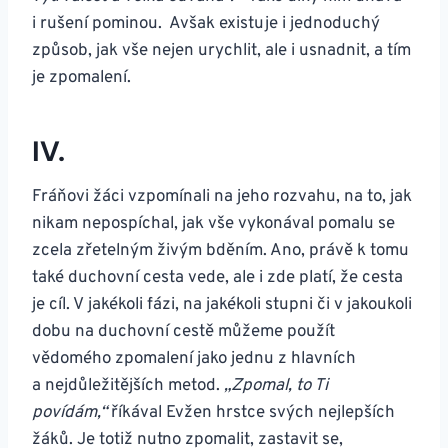
i rušení pominou. Avšak existuje i jednoduchý
způsob, jak vše nejen urychlit, ale i usnadnit, a tím
je zpomalení.
IV.
Fráňovi žáci vzpomínali na jeho rozvahu, na to, jak
nikam nepospíchal, jak vše vykonával pomalu se
zcela zřetelným živým bděním. Ano, právě k tomu
také duchovní cesta vede, ale i zde platí, že cesta
je cíl. V jakékoli fázi, na jakékoli stupni či v jakoukoli
dobu na duchovní cestě můžeme použít
vědomého zpomalení jako jednu z hlavních
a nejdůležitějších metod.
„Zpomal, to Ti
povídám,“
říkával Evžen hrstce svých nejlepších
žáků. Je totiž nutno zpomalit, zastavit se,