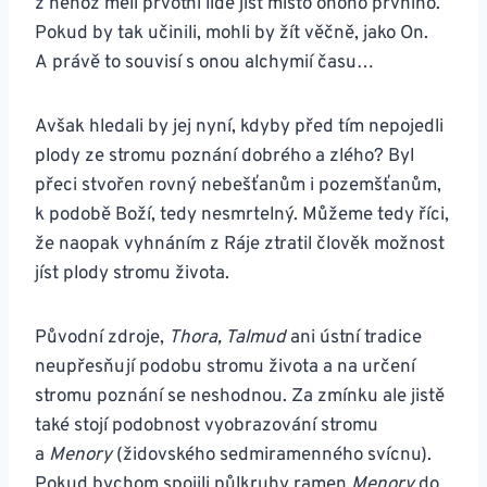
z něhož měli prvotní lidé jíst místo onoho prvního.
Pokud by tak učinili, mohli by žít věčně, jako On.
A právě to souvisí s onou alchymií času…
Avšak hledali by jej nyní, kdyby před tím nepojedli
plody ze stromu poznání dobrého a zlého? Byl
přeci stvořen rovný nebešťanům i pozemšťanům,
k podobě Boží, tedy nesmrtelný. Můžeme tedy říci,
že naopak vyhnáním z Ráje ztratil člověk možnost
jíst plody stromu života.
Původní zdroje,
Thora, Talmud
ani ústní tradice
neupřesňují podobu stromu života a na určení
stromu poznání se neshodnou. Za zmínku ale jistě
také stojí podobnost vyobrazování stromu
a
Menory
(židovského sedmiramenného svícnu).
Pokud bychom spojili půlkruhy ramen
Menory
do