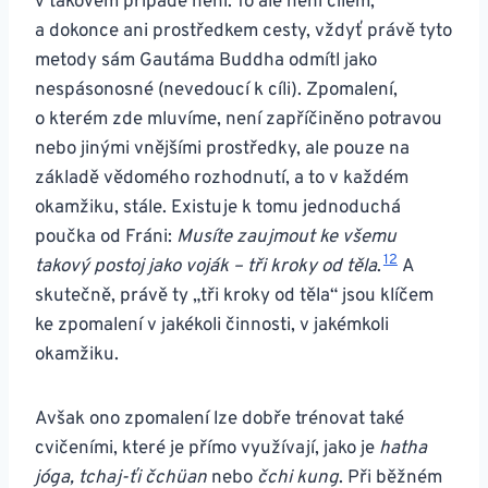
v takovém případě není. To ale není cílem,
a dokonce ani prostředkem cesty, vždyť právě tyto
metody sám Gautáma Buddha odmítl jako
nespásonosné (nevedoucí k cíli). Zpomalení,
o kterém zde mluvíme, není zapříčiněno potravou
nebo jinými vnějšími prostředky, ale pouze na
základě vědomého rozhodnutí, a to v každém
okamžiku, stále. Existuje k tomu jednoduchá
poučka od Fráni:
Musíte zaujmout ke všemu
12
takový postoj jako voják – tři kroky od těla
.
A
skutečně, právě ty „tři kroky od těla“ jsou klíčem
ke zpomalení v jakékoli činnosti, v jakémkoli
okamžiku.
Avšak ono zpomalení lze dobře trénovat také
cvičeními, které je přímo využívají, jako je
hatha
jóga,
tchaj-ťi čchüan
nebo
čchi kung
. Při běžném