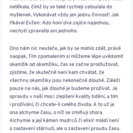
netěkala, čímž by se také rychleji zatoulala do
myšlenek. Vykonávat vždy jen jednu činnost! Jak
říkával Evžen:
Kdo honí dva zajíce najednou,
nechytí zpravidla ani jednoho.
Ono nám nic neuteče, jak by se mohlo zdát, právě
naopak. Tím zpomalením si můžeme lépe uvědomit
okamžik od okamžiku, čas se začne prodlužovat,
zjistíme, že skutečně není kam chvátat, že
všechny okamžiky jsou nekonečně dlouhé. Záleží
pouze na nás, jak dlouhé je budeme prožívat. Je
opravdu v naší moci zlepšení kvality bdění, a tím
i prožívání, či chcete-li celého života. A to už je
ona alchymie času, o níž se zmiňuji shora.
Alchymie a její kámen mudrců či elixír mládí není
o zastavení stárnutí, ale o zastavení proudu času.