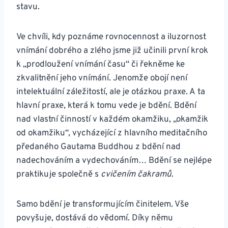
stavu.
Ve chvíli, kdy poznáme rovnocennost a iluzornost
vnímání dobrého a zlého jsme již učinili první krok
k „prodloužení vnímání času“ či řekněme ke
zkvalitnění jeho vnímání. Jenomže obojí není
intelektuální záležitostí, ale je otázkou praxe. A ta
hlavní praxe, která k tomu vede je bdění. Bdění
nad vlastní činností v každém okamžiku, „okamžik
od okamžiku“, vycházející z hlavního meditačního
předaného Gautama Buddhou z bdění nad
nadechováním a vydechováním… Bdění se nejlépe
praktikuje společně s
cvičením čakramů
.
Samo bdění je transformujícím činitelem. Vše
povyšuje, dostává do vědomí. Díky němu