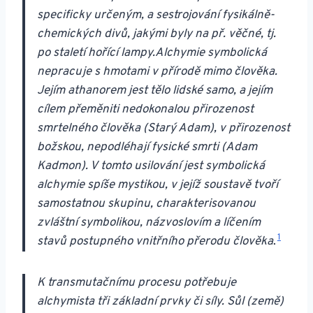
specificky určeným, a sestrojování fysikálně-
chemických divů, jakými byly na př. věčné, tj.
po staletí hořící lampy.Alchymie symbolická
nepracuje s hmotami v přírodě mimo člověka.
Jejím athanorem jest tělo lidské samo, a jejím
cílem přeměniti nedokonalou přirozenost
smrtelného člověka (Starý Adam), v přirozenost
božskou, nepodléhají fysické smrti (Adam
Kadmon). V tomto usilování jest symbolická
alchymie spíše mystikou, v jejíž soustavě tvoří
samostatnou skupinu, charakterisovanou
zvláštní symbolikou, názvoslovím a líčením
1
stavů postupného vnitřního přerodu člověka
.
K transmutačnímu procesu potřebuje
alchymista tři základní prvky či síly. Sůl (země)