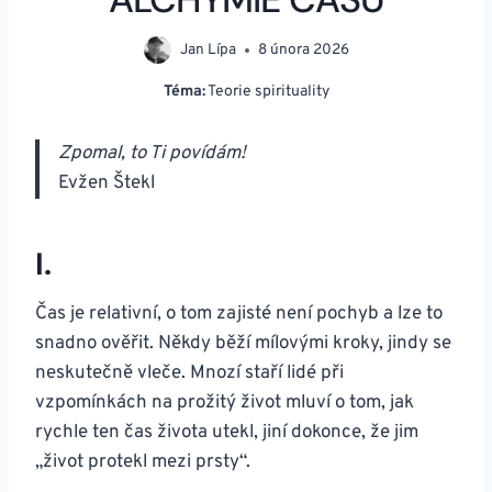
Jan Lípa
8 února 2026
Téma:
Teorie spirituality
Zpomal, to Ti povídám!
Evžen Štekl
I.
Čas je relativní, o tom zajisté není pochyb a lze to
snadno ověřit. Někdy běží mílovými kroky, jindy se
neskutečně vleče. Mnozí staří lidé při
vzpomínkách na prožitý život mluví o tom, jak
rychle ten čas života utekl, jiní dokonce, že jim
„život protekl mezi prsty“.