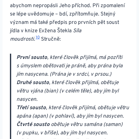
abychom nepropásli Jeho příchod. Při zpomalení
se lépe uvědomuje – bdí, zpřítomňuje. Stejný
význam má také předpis pro prvních pět soust
jídla v knize Evžena Štekla
Síla
10
moudrosti.
Stručně:
První sousto
, které člověk přijímá, má pozříti
s úmyslem obětovati je práně, aby prána byla
jím nasycena. (Prána je v srdci, v prsou.)
Druhé sousto
, které člověk přijímá, obětuje
větru vjána (bian) (v celém těle), aby jím byl
nasycen.
Třetí sousto
, které člověk přijímá, obětuje větru
apána (apan) (v pohlaví), aby jím byl nasycen.
Čtvrté sousto
obětuje větru samána (saman)
(v pupku, v břiše), aby jím byl nasycen.