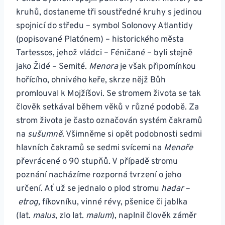
kruhů, dostaneme tři soustředné kruhy s jedinou
spojnicí do středu – symbol Solonovy Atlantidy
(popisované Platónem) – historického města
Tartessos, jehož vládci – Féničané – byli stejně
jako Židé – Semité.
Menora
je však připomínkou
hořícího, ohnivého keře, skrze nějž Bůh
promlouval k Mojžíšovi. Se stromem života se tak
člověk setkával během věků v různé podobě. Za
strom života je často označován systém čakramů
na
sušumně
. Všimněme si opět podobnosti sedmi
hlavních čakramů se sedmi svícemi na
Menoře
převrácené o 90 stupňů. V případě stromu
poznání nacházíme rozporná tvrzení o jeho
určení. Ať už se jednalo o plod stromu
hadar
–
etrog,
fíkovníku, vinné révy, pšenice či jablka
(lat.
malus
, zlo lat.
malum
), naplnil člověk záměr