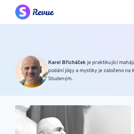
Přeskočit
na
obsah
Karel Břicháček
je praktikující mahá
podání jógy a mystiky je založeno na 
Studeným.