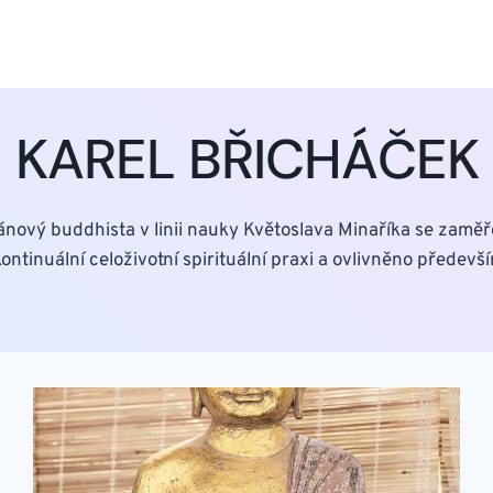
KAREL BŘICHÁČEK
jánový buddhista v linii nauky Květoslava Minaříka se zamě
kontinuální celoživotní spirituální praxi a ovlivněno před