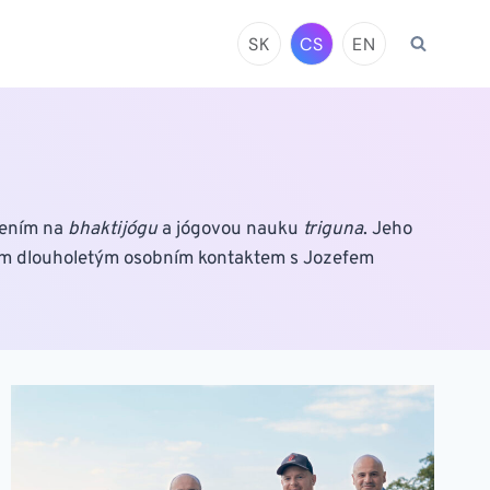
SK
CS
EN
řením na
bhaktijógu
a jógovou nauku
triguna
. Jeho
evším dlouholetým osobním kontaktem s Jozefem