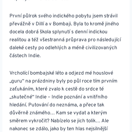
První půlrok svého indického pobytu jsem strávil
převážně v Dillí a v Bombaji. Byla to kromě jiného
docela dobrá škola splynutí s denní indickou
realitou a též všestranná průprava pro následující
daleké cesty po odlehlých a méně civilizovaných
částech Indie.
Vrcholící bombajské léto a odjezd mé houslové
„guru“ na prázdniny byly po půl roce tím prvním
zaťukáním, které zvalo k cestě do srdce té
„skutečné“ Indie – Indie poznání a vnitřního
hledání. Putování do neznáma, a přece tak
důvěrně známého… Kam se vydat a kterým
směrem vykročit? Nabízelo se jich tolik… Ale
nakonec se zdálo, jako by ten hlas nejsilnější