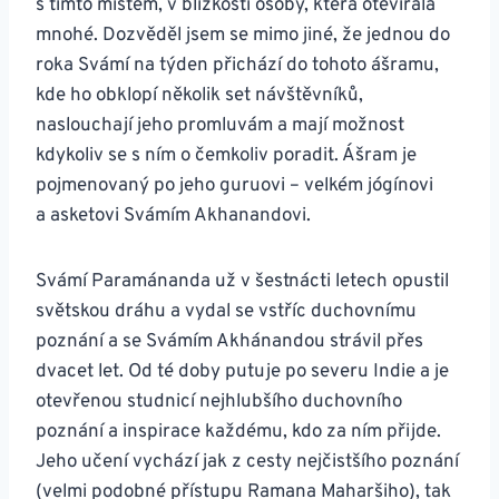
s tímto místem, v blízkosti osoby, která otevírala
mnohé. Dozvěděl jsem se mimo jiné, že jednou do
roka Svámí na týden přichází do tohoto ášramu,
kde ho obklopí několik set návštěvníků,
naslouchají jeho promluvám a mají možnost
kdykoliv se s ním o čemkoliv poradit. Ášram je
pojmenovaný po jeho guruovi – velkém jógínovi
a asketovi Svámím Akhanandovi.
Svámí Paramánanda už v šestnácti letech opustil
světskou dráhu a vydal se vstříc duchovnímu
poznání a se Svámím Akhánandou strávil přes
dvacet let. Od té doby putuje po severu Indie a je
otevřenou studnicí nejhlubšího duchovního
poznání a inspirace každému, kdo za ním přijde.
Jeho učení vychází jak z cesty nejčistšího poznání
(velmi podobné přístupu Ramana Maharšiho), tak