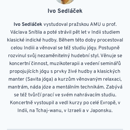
Ivo Sedláček
Ivo Sedláček
vystudoval pražskou AMU u prof.
Václava Snítila a poté strávil pět let v Indii studiem
klasické indické hudby. Během této doby procestoval
celou Indiii a věnoval se též studiu jógy. Postupně
rozvinul svůj nezaměnitelný hudební styl. Věnuje se
koncertní činnost, muzikoterapii a vedení seminářů
propojujících jógu s prvky živé hudby a klasických
manter (Savita jóga) a kurzům věnovaným relaxaci,
mantrám, náda józe a mentálním technikám. Zabývá
se též tvůrčí prací ve svém nahrávacím studiu.
Koncertně vystoupil a vedl kurzy po celé Evropě, v
Indii, na Tchaj-wanu, v Izraeli a v Japonsku.