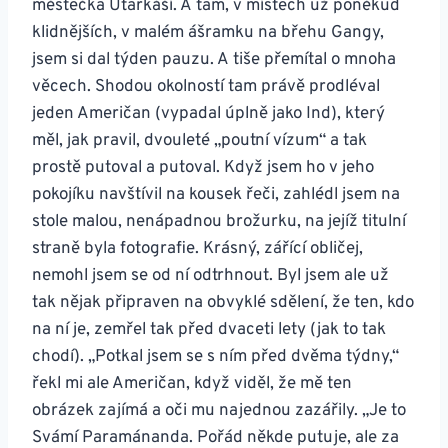
městečka Utarkáší. A tam, v místech už poněkud
klidnějších, v malém ášramku na břehu Gangy,
jsem si dal týden pauzu. A tiše přemítal o mnoha
věcech. Shodou okolností tam právě prodléval
jeden Američan (vypadal úplně jako Ind), který
měl, jak pravil, dvouleté „poutní vízum“ a tak
prostě putoval a putoval. Když jsem ho v jeho
pokojíku navštívil na kousek řeči, zahlédl jsem na
stole malou, nenápadnou brožurku, na jejíž titulní
straně byla fotografie. Krásný, zářící obličej,
nemohl jsem se od ní odtrhnout. Byl jsem ale už
tak nějak připraven na obvyklé sdělení, že ten, kdo
na ní je, zemřel tak před dvaceti lety (jak to tak
chodí). „Potkal jsem se s ním před dvěma týdny,“
řekl mi ale Američan, když viděl, že mě ten
obrázek zajímá a oči mu najednou zazářily. „Je to
Svámí Paramánanda. Pořád někde putuje, ale za