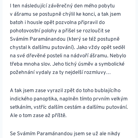
I ten následující závěrečný den mého pobytu
v ášramu se postupně chýlil ke konci, a tak jsem
batoh i housle opět pozvolna připravil do
pohotovostní polohy a přišel se rozloučit se
Svámím Paramánandou (který se též postupně
chystal k dalšímu putování). Jako vždy opět seděl
na své dřevěné posteli na nádvoří ášramu. Nebylo
třeba mnoha slov. Jeho tichý úsměv a symbolické
požehnání vydaly za ty nejdelší rozmluvy…
A tak jsem zase vyrazil zpět do toho bublajícího
indického panoptika, naplněn tímto prvním velkým
setkáním, vstříc dalším cestám a dalšímu putování.
Ale o tom zase až příště.
Se Svámím Paramánandou jsem se už ale nikdy