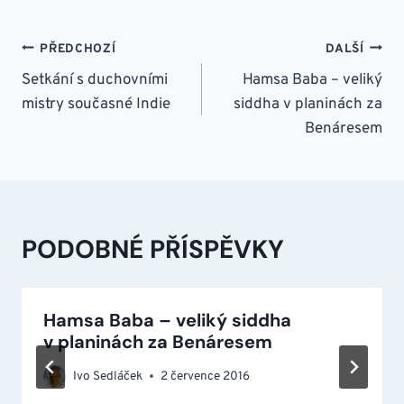
NAVIGACE
PŘEDCHOZÍ
DALŠÍ
PRO
Setkání s duchovními
Hamsa Baba – veliký
mistry současné Indie
siddha v planinách za
PŘÍSPĚVEK
Benáresem
PODOBNÉ PŘÍSPĚVKY
Hamsa Baba – veliký siddha
v planinách za Benáresem
Ivo Sedláček
2 července 2016