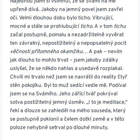
Najednou jsem si všimnul, že se Svámí na mě
upřeně dívá. Jakoby na jemný povel jsem zavřel
oči. Velmi dlouhou dobu bylo ticho. Vibrující,
mocné a stále se prohlubující
ticho
. A v tom
tichu
začal postupně, pomalu a nezadržitelně vyvěrat
ten závratný, nepostižitelný a nepopsatelný pocit
věčnosti přítomného okamžiku
… A pak – nevím
jak dlouho to mohlo trvat – jsem jakoby zdálky
uslyšel, že se někdo nahlas a usedavě rozplakal.
Chvíli mi trvalo než jsem se navrátil do reality čtyř
stěn pokojíku. Byl to muž sedící vedle mě. Podíval
jsem se na Svámího. Jeho zářící tvář pokrýval
sotva postižitelný jemný úsměv. „I to je meditace,“
řekl a dlouze se zahleděl na mého souseda, který
se postupně poklonil a čelem dotkl země a v této
poloze nehybně setrval po dlouhé minuty.