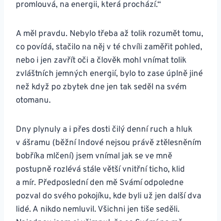
promlouvá, na energii, která prochází.“
A měl pravdu. Nebylo třeba až tolik rozumět tomu,
co povídá, stačilo na něj v té chvíli zaměřit pohled,
nebo i jen zavřít oči a člověk mohl vnímat tolik
zvláštních jemných energií, bylo to zase úplně jiné
než když po zbytek dne jen tak seděl na svém
otomanu.
Dny plynuly a i přes dosti čilý denní ruch a hluk
v ášramu (běžní Indové nejsou právě ztělesněním
bobříka mlčení) jsem vnímal jak se ve mně
postupně rozlévá stále větší vnitřní ticho, klid
a mír. Předposlední den mě Svámí odpoledne
pozval do svého pokojíku, kde byli už jen další dva
lidé. A nikdo nemluvil. Všichni jen tiše seděli.