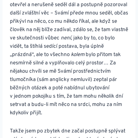
otevřel a nerušeně seděl dál a postupně pozoroval
další zvláštní věc – Svámí přede mnou seděl, občas
přikývl na něco, co mu někdo říkal, ale když se
člověk na něj blíže zadíval, zdálo se, že tam vlastně
ve skutečnosti vůbec
není
, jako by to, co bylo
vidět, ta štíhlá sedící postava, byla úplně
„prázdná“, ale to všechno
kolem
bylo přitom tak
nesmírně silné a vyplňovalo celý prostor… Za
nějakou chvíli se mě Svámí prostřednictvím
tlumočníka (sám anglicky nemluvil) zeptal pár
běžných otázek a poté nabídnul ubytování
v jednom pokojíku s tím, že tam mohu několik dní
setrvat a budu-li mít něco na srdci, mohu za ním
kdykoliv přijít.
Takže jsem po zbytek dne začal postupně splývat