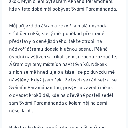
skok. Mým cílem byl ášram Akhand Paramdham,
kde v této době měl pobývat Svámí Paramánanda.
Můj příjezd do ášramu rozvířila malá neshoda
s řidičem rikši, který měl poněkud přehnané
představy o ceně jízdného, takže ztropil na
nádvoří ášramu docela hlučnou scénu. Pěkná
úvodní navštívenka, říkal jsem si trochu rozpačitě.
Ášram byl plný místních návštěvníků. Několik
z nich se mě hned ujalo a tázali se po důvodu mé
návštěvy. Když jsem řekl, že bych se rád setkal se
Svámím Paramánandou, pokývli a zavedli mě asi
o dvacet kroků dál, kde na dřevěné posteli seděl
sám Svámí Paramánanda a kolem něj na zemi
několik lidí.