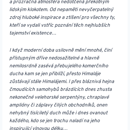
a průzračná atmosféra nedotčená překotným
lidským klokotem. Od nepaměti nevyčerpatelný
zdroj hluboké inspirace a ztišení pro všechny ty,
kteří se vydali vstříc poznání těch nejhlubších
tajemství existence…
I když moderní doba usilovně mění mnohé, činí
přístupným dříve nedosažitelné a hlavně
nemilosrdně zasévá přebujelého komerčního
ducha kam se jen přiblíží, přesto Himaláje
zůstávají stále Himalájemi. I přes bláznivá hejna
čmoudících samohybů brázdících dnes zhusta
nekonečné velehorské serpentýny, chraplavé
amplióny či záplavy čilých obchodníků, onen
nehybný tisíciletý duch může i dnes ovanout
každého, kdo se jen trochu naladí na jeho
inspirující vlnovou délku…