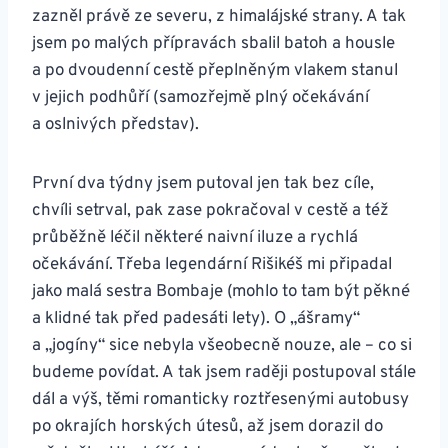
zazněl právě ze severu, z himalájské strany. A tak
jsem po malých přípravách sbalil batoh a housle
a po dvoudenní cestě přeplněným vlakem stanul
v jejich podhůří (samozřejmě plný očekávání
a oslnivých představ).
První dva týdny jsem putoval jen tak bez cíle,
chvíli setrval, pak zase pokračoval v cestě a též
průběžně léčil některé naivní iluze a rychlá
očekávání. Třeba legendární Rišikéš mi připadal
jako malá sestra Bombaje (mohlo to tam být pěkné
a klidné tak před padesáti lety). O „ášramy“
a „jogíny“ sice nebyla všeobecně nouze, ale – co si
budeme povídat. A tak jsem raději postupoval stále
dál a výš, těmi romanticky roztřesenými autobusy
po okrajích horských útesů, až jsem dorazil do