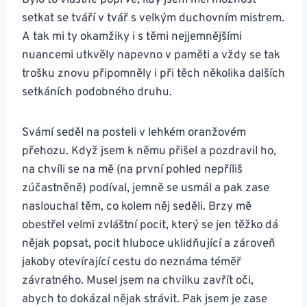
Bylo to vlastně poprvé, kdy jsem měl možnost
setkat se tváří v tvář s velkým duchovním mistrem.
A tak mi ty okamžiky i s těmi nejjemnějšími
nuancemi utkvěly napevno v paměti a vždy se tak
trošku znovu připomněly i při těch několika dalších
setkáních podobného druhu.
Svámí seděl na posteli v lehkém oranžovém
přehozu. Když jsem k němu přišel a pozdravil ho,
na chvíli se na mě (na první pohled nepříliš
zúčastněně) podíval, jemně se usmál a pak zase
naslouchal těm, co kolem něj seděli. Brzy mě
obestřel velmi zvláštní pocit, který se jen těžko dá
nějak popsat, pocit hluboce uklidňující a zároveň
jakoby otevírající cestu do neznáma téměř
závratného. Musel jsem na chvilku zavřít oči,
abych to dokázal nějak strávit. Pak jsem je zase