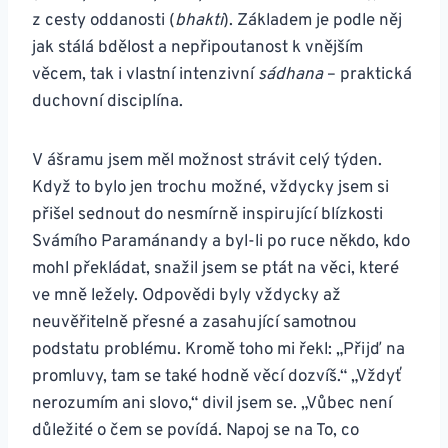
z cesty oddanosti (
bhakti
). Základem je podle něj
jak stálá bdělost a nepřipoutanost k vnějším
věcem, tak i vlastní intenzivní
sádhana
– praktická
duchovní disciplína.
V ášramu jsem měl možnost strávit celý týden.
Když to bylo jen trochu možné, vždycky jsem si
přišel sednout do nesmírně inspirující blízkosti
Svámího Paramánandy a byl-li po ruce někdo, kdo
mohl překládat, snažil jsem se ptát na věci, které
ve mně ležely. Odpovědi byly vždycky až
neuvěřitelně přesné a zasahující samotnou
podstatu problému. Kromě toho mi řekl: „Přijď na
promluvy, tam se také hodně věcí dozvíš.“ „Vždyť
nerozumím ani slovo,“ divil jsem se. „Vůbec není
důležité o čem se povídá. Napoj se na To, co