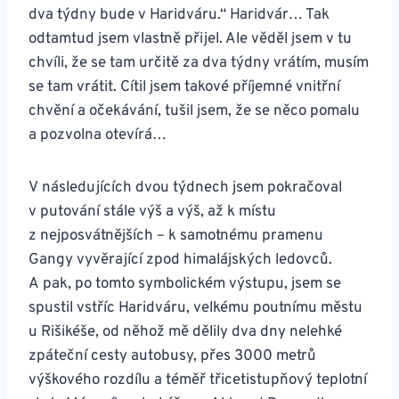
dva týdny bude v Haridváru.“ Haridvár… Tak
odtamtud jsem vlastně přijel. Ale věděl jsem v tu
chvíli, že se tam určitě za dva týdny vrátím, musím
se tam vrátit. Cítil jsem takové příjemné vnitřní
chvění a očekávání, tušil jsem, že se něco pomalu
a pozvolna otevírá…
V následujících dvou týdnech jsem pokračoval
v putování stále výš a výš, až k místu
z nejposvátnějších – k samotnému pramenu
Gangy vyvěrající zpod himalájských ledovců.
A pak, po tomto symbolickém výstupu, jsem se
spustil vstříc Haridváru, velkému poutnímu městu
u Rišikéše, od něhož mě dělily dva dny nelehké
zpáteční cesty autobusy, přes 3000 metrů
výškového rozdílu a téměř třicetistupňový teplotní