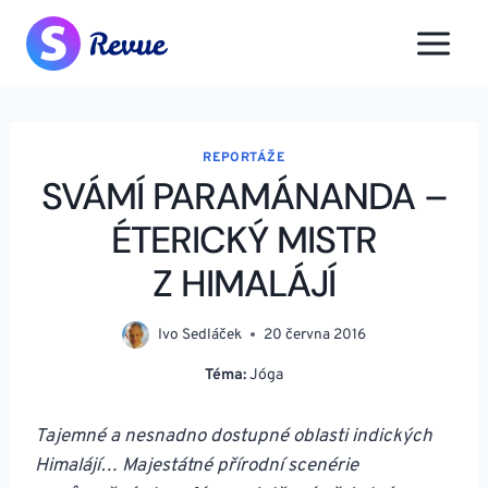
Přeskočit
na
obsah
REPORTÁŽE
SVÁMÍ PARAMÁNANDA –
ÉTERICKÝ MISTR
Z HIMALÁJÍ
Ivo Sedláček
20 června 2016
Téma:
Jóga
Tajemné a nesnadno dostupné oblasti indických
Himalájí… Majestátné přírodní scenérie