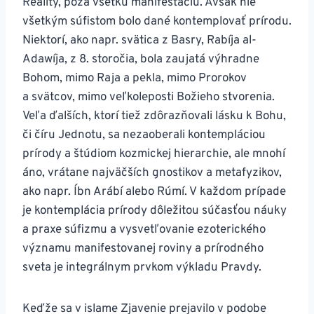
Reality, poza všetku manifestáciu. Avšak nie
všetkým súfistom bolo dané kontemplovať prírodu.
Niektorí, ako napr. svätica z Basry, Rabíja al-
Adawíja, z 8. storočia, bola zaujatá výhradne
Bohom, mimo Raja a pekla, mimo Prorokov
a svätcov, mimo veľkoleposti Božieho stvorenia.
Veľa ďalších, ktorí tiež zdôrazňovali lásku k Bohu,
či číru Jednotu, sa nezaoberali kontempláciou
prírody a štúdiom kozmickej hierarchie, ale mnohí
áno, vrátane najväčších gnostikov a metafyzikov,
ako napr. Íbn Arábí alebo Rúmí. V každom prípade
je kontemplácia prírody dôležitou súčasťou náuky
a praxe súfizmu a vysvetľovanie ezoterického
významu manifestovanej roviny a prírodného
sveta je integrálnym prvkom výkladu Pravdy.
Keďže sa v islame Zjavenie prejavilo v podobe