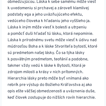
obmedzujúcou. Láska k sebe samému môže viesť
k uvedomeniu si prchavej a zároveň klamlivej
podstaty ega a jeho uväzňujúceho efektu,
vedúceho človeka k hľadaniu jeho vyššieho ja.
Láska k iným môže viesť k bolesti a utrpeniu
a pomôcť duši hľadať tú lásku, ktorá nepominie.
Láska k prírodnému svetu môže viesť k údivu nad
múdrosťou Boha a k láske Stvoriteľa bytostí, ktoré
sú predmetom našej lásky. Čo sa týka lásky
k posvätným predmetom, teofánií a podobne,
takmer vždy vedú k láske k Bytosti, Ktorá je
zdrojom milosti a krásy v nich prítomných.
Hierarchia lásky preto môže byť vnímaná ako
rebrík pre výstup do Božieho Kráľovstva aj ako
opis ešte väčšej obmedzenosti a uväznenia duše,
keď človek zostupuje do nižších rovín hierarchie.