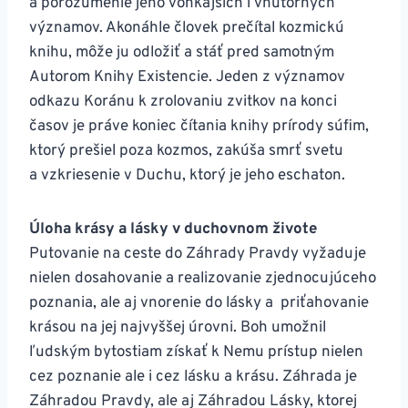
a porozumenie jeho vonkajších i vnútorných
významov. Akonáhle človek prečítal kozmickú
knihu, môže ju odložiť a stáť pred samotným
Autorom Knihy Existencie. Jeden z významov
odkazu Koránu k zrolovaniu zvitkov na konci
časov je práve koniec čítania knihy prírody súfim,
ktorý prešiel poza kozmos, zakúša smrť svetu
a vzkriesenie v Duchu, ktorý je jeho eschaton.
Úloha krásy a lásky v duchovnom živote
Putovanie na ceste do Záhrady Pravdy vyžaduje
nielen dosahovanie a realizovanie zjednocujúceho
poznania, ale aj vnorenie do lásky a priťahovanie
krásou na jej najvyššej úrovni. Boh umožnil
ľudským bytostiam získať k Nemu prístup nielen
cez poznanie ale i cez lásku a krásu. Záhrada je
Záhradou Pravdy, ale aj Záhradou Lásky, ktorej