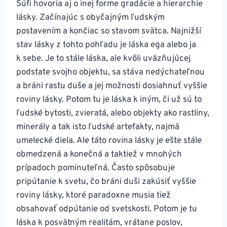
Súfi hovoria aj o inej forme gradácie a hierarchie
lásky. Začínajúc s obyčajným ľudským
postavením a končiac so stavom svätca. Najnižší
stav lásky z tohto pohľadu je láska ega alebo ja
k sebe. Je to stále láska, ale kvôli uväzňujúcej
podstate svojho objektu, sa stáva nedýchateľnou
a bráni rastu duše a jej možnosti dosiahnuť vyššie
roviny lásky. Potom tu je láska k iným, či už sú to
ľudské bytosti, zvieratá, alebo objekty ako rastliny,
minerály a tak isto ľudské artefakty, najmä
umelecké diela. Ale táto rovina lásky je ešte stále
obmedzená a konečná a taktiež v mnohých
prípadoch pominuteľná. Často spôsobuje
pripútanie k svetu, čo bráni duši zakúsiť vyššie
roviny lásky, ktoré paradoxne musia tiež
obsahovať odpútanie od svetskosti. Potom je tu
láska k posvätným realitám, vrátane poslov,