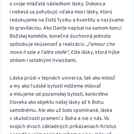
o svoje mláďatá následkom lásky. Dokonca
i nebesá sa pohybujú vďaka moci lásky, ktorú
redukujeme na čistú fyziku a kvantitu a nazývame
to gravitáciou. Ako Dante napísal na samom konci
Božskej komédie, konečná duchovná jednota
spôsobuje skúsenosť a realizáciu
„lʼamour che
move il sole a lʼaltre stelle“
, čiže lásky, ktorá hýbe
slnkom i ostatnými hviezdami.
Láska prúdi v tepnách univerza, tak ako milosť
a my ako ľudské bytosti môžeme milovať
a milujeme od pozemskej bytosti, konkrétne
človeka ako objektu našej lásky až k Bohu
samotnému. Ale ako už bolo spomínané, láska
v skutočnosti pramení z Boha a nie z nás. Vo
svojich dvoch základných prikázaniach Kristus