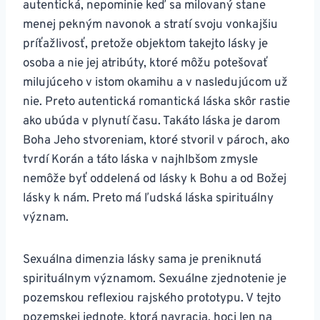
autentická, nepominie keď sa milovaný stane
menej pekným navonok a stratí svoju vonkajšiu
príťažlivosť, pretože objektom takejto lásky je
osoba a nie jej atribúty, ktoré môžu potešovať
milujúceho v istom okamihu a v nasledujúcom už
nie. Preto autentická romantická láska skôr rastie
ako ubúda v plynutí času. Takáto láska je darom
Boha Jeho stvoreniam, ktoré stvoril v pároch, ako
tvrdí Korán a táto láska v najhlbšom zmysle
nemôže byť oddelená od lásky k Bohu a od Božej
lásky k nám. Preto má ľudská láska spirituálny
význam.
Sexuálna dimenzia lásky sama je preniknutá
spirituálnym významom. Sexuálne zjednotenie je
pozemskou reflexiou rajského prototypu. V tejto
pozemskej jednote, ktorá navracia, hoci len na