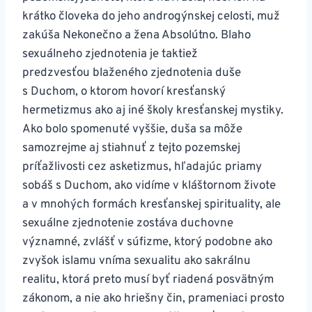
krátko človeka do jeho androgýnskej celosti, muž
zakúša Nekonečno a žena Absolútno. Blaho
sexuálneho zjednotenia je taktiež
predzvesťou blaženého zjednotenia duše
s Duchom, o ktorom hovorí kresťanský
hermetizmus ako aj iné školy kresťanskej mystiky.
Ako bolo spomenuté vyššie, duša sa môže
samozrejme aj stiahnuť z tejto pozemskej
príťažlivosti cez asketizmus, hľadajúc priamy
sobáš s Duchom, ako vidíme v kláštornom živote
a v mnohých formách kresťanskej spirituality, ale
sexuálne zjednotenie zostáva duchovne
významné, zvlášť v súfizme, ktorý podobne ako
zvyšok islamu vníma sexualitu ako sakrálnu
realitu, ktorá preto musí byť riadená posvätným
zákonom, a nie ako hriešny čin, prameniaci prosto