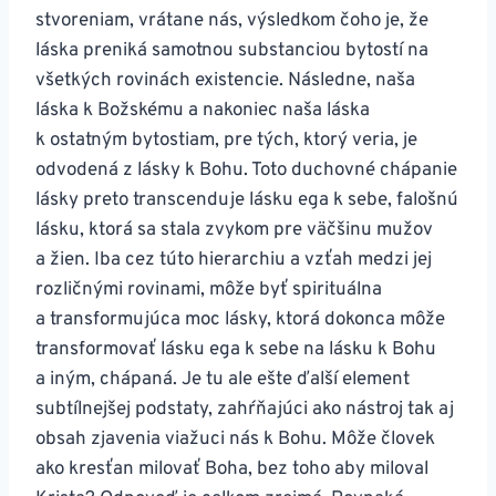
stvoreniam, vrátane nás, výsledkom čoho je, že
láska preniká samotnou substanciou bytostí na
všetkých rovinách existencie. Následne, naša
láska k Božskému a nakoniec naša láska
k ostatným bytostiam, pre tých, ktorý veria, je
odvodená z lásky k Bohu. Toto duchovné chápanie
lásky preto transcenduje lásku ega k sebe, falošnú
lásku, ktorá sa stala zvykom pre väčšinu mužov
a žien. Iba cez túto hierarchiu a vzťah medzi jej
rozličnými rovinami, môže byť spirituálna
a transformujúca moc lásky, ktorá dokonca môže
transformovať lásku ega k sebe na lásku k Bohu
a iným, chápaná. Je tu ale ešte ďalší element
subtílnejšej podstaty, zahŕňajúci ako nástroj tak aj
obsah zjavenia viažuci nás k Bohu. Môže človek
ako kresťan milovať Boha, bez toho aby miloval