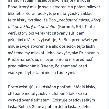
nariadil svojim nasledovníkom najprv milovať
Boha, ktorý miluje svoje stvorenie a potom milovať
blížneho. Korán poskytuje metafyzický základ
tejto lásky, tvrdiac, že Boh
„zaobstará národ, ktorý
miluje a ktorý miluje Jeho“
(Korán 5, 54). Tento
verš, ktorý bol veľakrát citovaný súfijcami
píšucimi o láske, vyjasňuje, že Boh predovšetkým
miluje svoje stvorenie a ako dôsledok tejto lásky
môžeme my milovať Jeho. Navyše, ako Prikázania
Krista nariaďujú, milovanie Boha má prednosť
pred milovaním blížneho, čo znamená pred
všetkými bytosťami nielen ľudskými.
Preto existujú, z ľudského pohľadu štádiá lásky,
chápané metafyzicky a chápané tak ako sú
vysvetľované súfistami. Existuje predovšetkým
láska Boha k Sebe a potom Jeho láska k Jeho