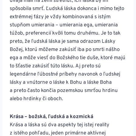
dvaja mali na zemi stretnúť, ich láska by im
spôsobila smrť. Ľudská láska dokonca i mimo tejto
extrémnej fázy je vždy kombinovaná s istým
stupňom umierania – umierania ega, umierania
túžob, preferencií kvôli tomu druhému. Je to tak
preto, že ľudská láska je sama odrazom Lásky
Božej, ktorú môžeme zakúsiť iba po smrti nášho
ega a môže viesť do Božského tie duše, ktoré majú
to šťastie zakúsiť túto lásku. Aj preto sú
legendárne ľúbostné príbehy navonok o ľudskej
lásky a vnútorne o láske k Bohu a láske Boha
a preto často končia pozemskou smrťou hrdinu
alebo hrdinky či oboch.
Krása – božská, ľudská a kozmická
Krása a láska sú dva aspekty tej istej reality
z istého pohľadu, jeden primárne aktívnej