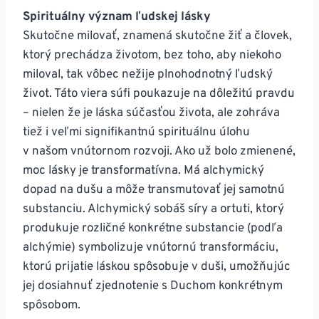
Spirituálny význam ľudskej lásky
Skutočne milovať, znamená skutočne žiť a človek,
ktorý prechádza životom, bez toho, aby niekoho
miloval, tak vôbec nežije plnohodnotný ľudský
život. Táto viera súfi poukazuje na dôležitú pravdu
– nielen že je láska súčasťou života, ale zohráva
tiež i veľmi signifikantnú spirituálnu úlohu
v našom vnútornom rozvoji. Ako už bolo zmienené,
moc lásky je transformatívna. Má alchymický
dopad na dušu a môže transmutovať jej samotnú
substanciu. Alchymický sobáš síry a ortuti, ktorý
produkuje rozličné konkrétne substancie (podľa
alchýmie) symbolizuje vnútornú transformáciu,
ktorú prijatie láskou spôsobuje v duši, umožňujúc
jej dosiahnuť zjednotenie s Duchom konkrétnym
spôsobom.