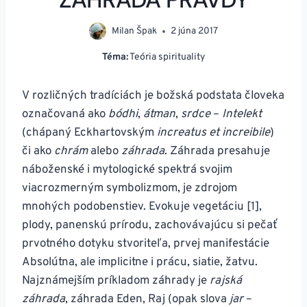
Milan Špak
2 júna 2017
Téma:
Teória spirituality
V rozličných tradíciách je božská podstata človeka
označovaná ako
bódhi
,
átman
,
srdce
–
Intelekt
(chápaný Eckhartovským
increatus et increibile
)
či ako
chrám
alebo
záhrada
. Záhrada presahuje
náboženské i mytologické spektrá svojim
viacrozmerným symbolizmom, je zdrojom
mnohých podobenstiev. Evokuje vegetáciu [1],
plody, panenskú prírodu, zachovávajúcu si pečať
prvotného dotyku stvoriteľa, prvej manifestácie
Absolútna, ale implicitne i prácu, siatie, žatvu.
Najznámejším príkladom záhrady je
rajská
záhrada
, záhrada Eden, Raj (opak slova
jar
–