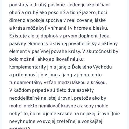
podstaty a druhý pasívne. Jeden je ako blčiaci
oheň a druhý ako pokojné a tiché jazero, hoci
dimenzia pokoja spočíva v realizovanej láske
a krása môže byť vnímaná i v hrome a blesku.
Existuje ale aj doplnok v prvom doplnení, teda
pasívny element v aktívnej povahe lásky a aktívny
element v pasívnej povahe krásy. V skutočnosti by
bolo možné ľahko aplikovať náuku
komplementarity jin a jang z Ďalekého Východu
a prítomnosť jin v jang a jang v jin na tento
fundamentálny vzťah medzi láskou a krásou.
V každom prípade sú tieto dva aspekty
neoddeliteľné na istej úrovni, pretože ako by
mohol niekto nemilovať krásne a akoby mohlo
nebyť to, čo milujeme krásne na nejakej úrovni (nie
nevyhnutne vo svojej zreteľnej a vonkajšej