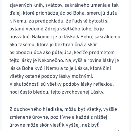
zjavených kníh, svätcov, sakrálneho umenia a tak
ďalej, ktoré prichádzajúc od Boha, smerujú dušu
k Nemu, za predpokladu, že ľudské bytosti si
ostanú vedomé Zdroja všetkého toho, čo je
posvätné. Nakoniec je tu láska k Bohu, sakrálnemu
ako takému, ktorá je bezhraničná a skôr
oslobodzujúca ako pútajúca, keďže predmetom
tejto lásky je Nekonečno. Najvyššia rovina lásky je
láska Boha kvôli Nemu a to je Láska, ktorá činí
všetky ostané podoby lásky možnými.
V skutočnosti sú všetky podoby lásky reflexiou,
hoci často bledou, tejto zvrchovanej Lásky.
Z duchovného hľadiska, môžu byť všetky, vyššie
zmienené úrovne, pozitívne a každá z nižšej
úrovne môže skôr viesť k vyššej, než byť