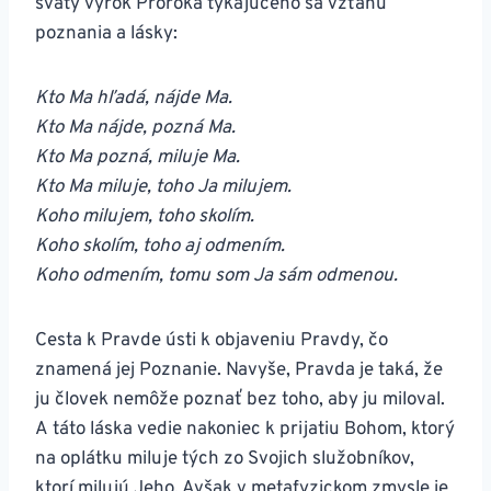
svätý výrok Proroka týkajúceho sa vzťahu
poznania a lásky:
Kto Ma hľadá, nájde Ma.
Kto Ma nájde, pozná Ma.
Kto Ma pozná, miluje Ma.
Kto Ma miluje, toho Ja milujem.
Koho milujem, toho skolím.
Koho skolím, toho aj odmením.
Koho odmením, tomu som Ja sám odmenou.
Cesta k Pravde ústi k objaveniu Pravdy, čo
znamená jej Poznanie. Navyše, Pravda je taká, že
ju človek nemôže poznať bez toho, aby ju miloval.
A táto láska vedie nakoniec k prijatiu Bohom, ktorý
na oplátku miluje tých zo Svojich služobníkov,
ktorí milujú Jeho. Avšak v metafyzickom zmysle je