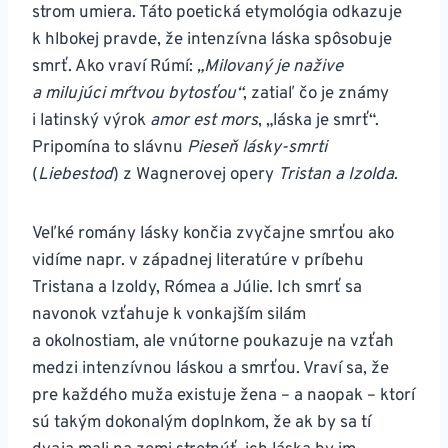
strom umiera. Táto poetická etymológia odkazuje
k hlbokej pravde, že intenzívna láska spôsobuje
smrť. Ako vraví Rúmí:
„Milovaný je nažive
a milujúci mŕtvou bytosťou“
, zatiaľ čo je známy
i latinský výrok
amor est mors
, „láska je smrť“.
Pripomína to slávnu
Pieseň lásky-smrti
(
Liebestod
) z Wagnerovej opery
Tristan a Izolda
.
Veľké romány lásky končia zvyčajne smrťou ako
vidíme napr. v západnej literatúre v príbehu
Tristana a Izoldy, Rómea a Júlie. Ich smrť sa
navonok vzťahuje k vonkajším silám
a okolnostiam, ale vnútorne poukazuje na vzťah
medzi intenzívnou láskou a smrťou. Vraví sa, že
pre každého muža existuje žena – a naopak – ktorí
sú takým dokonalým doplnkom, že ak by sa tí