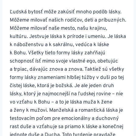
Ľudská bytosť môže zakúsiť mnoho podôb lásky.
Môžeme milovať našich rodičov, deti a príbuzných.
Môžeme milovať naše mesto, našu krajinu,
kultúru. Jestvuje láska k prírode i umeniu. Je láska
k náboženstvu a k sakrálnu, vedúca k láske
k Bohu. Všetky tieto formy lásky zahŕňajú
schopnosť ísť mimo svoje vlastné ego, obetujúc
a trpiac, dávajúc znova a znova. Taktiež sú všetky
formy lásky znameniami hlbšej túžby v duši po tej
čistej láske, ktorá je božská. Je ale jeden druh
lásky, ktorý je najmocnejší na ľudskej rovine – nie
vo vzťahu k Bohu – a to je láska muža k žene
a ženy k mužovi. Manželská a romantická láska je
testovacím poľom pre emocionálny a duchovný
rast duše a vzťahuje sa priamo k láske a konečnej
jednote duše a Ducha. Toto tvrdenie pravdaže