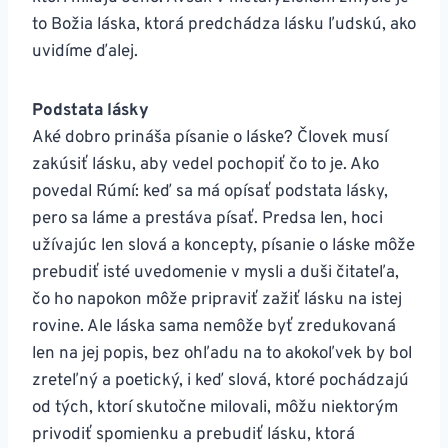
to Božia láska, ktorá predchádza lásku ľudskú, ako
uvidíme ďalej.
Podstata lásky
Aké dobro prináša písanie o láske? Človek musí
zakúsiť lásku, aby vedel pochopiť čo to je. Ako
povedal Rúmí: keď sa má opísať podstata lásky,
pero sa láme a prestáva písať. Predsa len, hoci
užívajúc len slová a koncepty, písanie o láske môže
prebudiť isté uvedomenie v mysli a duši čitateľa,
čo ho napokon môže pripraviť zažiť lásku na istej
rovine. Ale láska sama nemôže byť zredukovaná
len na jej popis, bez ohľadu na to akokoľvek by bol
zreteľný a poetický, i keď slová, ktoré pochádzajú
od tých, ktorí skutočne milovali, môžu niektorým
privodiť spomienku a prebudiť lásku, ktorá