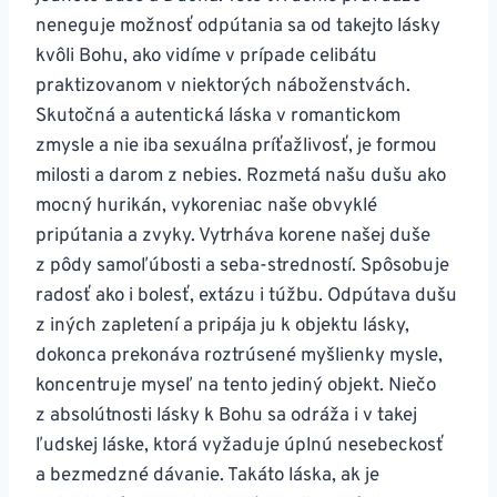
neneguje možnosť odpútania sa od takejto lásky
kvôli Bohu, ako vidíme v prípade celibátu
praktizovanom v niektorých náboženstvách.
Skutočná a autentická láska v romantickom
zmysle a nie iba sexuálna príťažlivosť, je formou
milosti a darom z nebies. Rozmetá našu dušu ako
mocný hurikán, vykoreniac naše obvyklé
pripútania a zvyky. Vytrháva korene našej duše
z pôdy samoľúbosti a seba-stredností. Spôsobuje
radosť ako i bolesť, extázu i túžbu. Odpútava dušu
z iných zapletení a pripája ju k objektu lásky,
dokonca prekonáva roztrúsené myšlienky mysle,
koncentruje myseľ na tento jediný objekt. Niečo
z absolútnosti lásky k Bohu sa odráža i v takej
ľudskej láske, ktorá vyžaduje úplnú nesebeckosť
a bezmedzné dávanie. Takáto láska, ak je