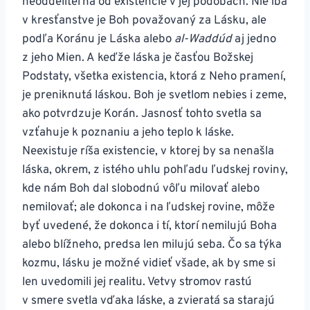
neoddeliteľná od existencie v jej podobách. Nie iba
v kresťanstve je Boh považovaný za Lásku, ale
podľa Koránu je Láska alebo
al-Waddúd
aj jedno
z jeho Mien. A keďže láska je časťou Božskej
Podstaty, všetka existencia, ktorá z Neho pramení,
je preniknutá láskou. Boh je svetlom nebies i zeme,
ako potvrdzuje Korán. Jasnosť tohto svetla sa
vzťahuje k poznaniu a jeho teplo k láske.
Neexistuje ríša existencie, v ktorej by sa nenašla
láska, okrem, z istého uhlu pohľadu ľudskej roviny,
kde nám Boh dal slobodnú vôľu milovať alebo
nemilovať; ale dokonca i na ľudskej rovine, môže
byť uvedené, že dokonca i tí, ktorí nemilujú Boha
alebo blížneho, predsa len milujú seba. Čo sa týka
kozmu, lásku je možné vidieť všade, ak by sme si
len uvedomili jej realitu. Vetvy stromov rastú
v smere svetla vďaka láske, a zvieratá sa starajú