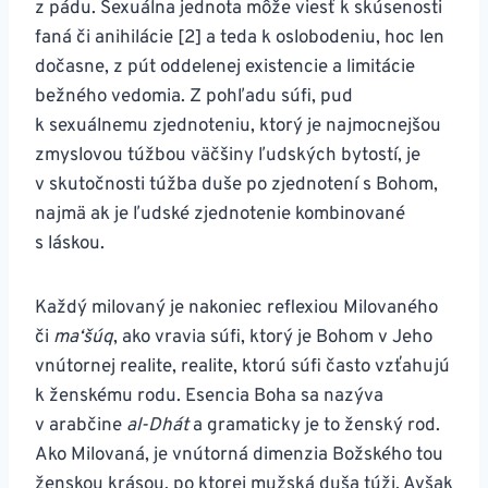
z pádu. Sexuálna jednota môže viesť k skúsenosti
faná či anihilácie [2] a teda k oslobodeniu, hoc len
dočasne, z pút oddelenej existencie a limitácie
bežného vedomia. Z pohľadu súfi, pud
k sexuálnemu zjednoteniu, ktorý je najmocnejšou
zmyslovou túžbou väčšiny ľudských bytostí, je
v skutočnosti túžba duše po zjednotení s Bohom,
najmä ak je ľudské zjednotenie kombinované
s láskou.
Každý milovaný je nakoniec reflexiou Milovaného
či
ma‘šúq
, ako vravia súfi, ktorý je Bohom v Jeho
vnútornej realite, realite, ktorú súfi často vzťahujú
k ženskému rodu. Esencia Boha sa nazýva
v arabčine
al-Dhát
a gramaticky je to ženský rod.
Ako Milovaná, je vnútorná dimenzia Božského tou
ženskou krásou, po ktorej mužská duša túži. Avšak