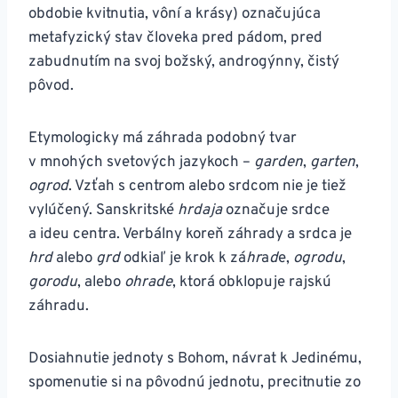
obdobie kvitnutia, vôní a krásy) označujúca
metafyzický stav človeka pred pádom, pred
zabudnutím na svoj božský, androgýnny, čistý
pôvod.
Etymologicky má záhrada podobný tvar
v mnohých svetových jazykoch –
garden
,
garten
,
ogrod
. Vzťah s centrom alebo srdcom nie je tiež
vylúčený. Sanskritské
hrdaja
označuje srdce
a ideu centra. Verbálny koreň záhrady a srdca je
hrd
alebo
grd
odkiaľ je krok k zá
hr
a
d
e,
ogrodu
,
gorodu
, alebo
ohrade
, ktorá obklopuje rajskú
záhradu.
Dosiahnutie jednoty s Bohom, návrat k Jedinému,
spomenutie si na pôvodnú jednotu, precitnutie zo