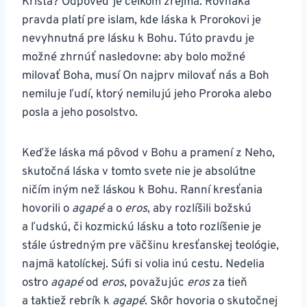
Krista? Odpoveď je celkom zrejmá. Rovnaká
pravda platí pre islam, kde láska k Prorokovi je
nevyhnutná pre lásku k Bohu. Túto pravdu je
možné zhrnúť nasledovne: aby bolo možné
milovať Boha, musí On najprv milovať nás a Boh
nemiluje ľudí, ktorý nemilujú jeho Proroka alebo
posla a jeho posolstvo.
Keďže láska má pôvod v Bohu a pramení z Neho,
skutočná láska v tomto svete nie je absolútne
ničím iným než láskou k Bohu. Ranní kresťania
hovorili o
agapé
a o
eros
, aby rozlíšili božskú
a ľudskú, či kozmickú lásku a toto rozlíšenie je
stále ústredným pre väčšinu kresťanskej teológie,
najmä katolíckej. Súfi si volia inú cestu. Nedelia
ostro
agapé
od
eros
, považujúc
eros
za tieň
a taktiež rebrík k
agapé
. Skôr hovoria o skutočnej