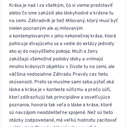
Krása je nad i za všetkým, čo si vieme predstaviť
alebo čo sme zakúsili ako láskyhodné a krásne tu
na zemi. Záhradník je tiež Milovaný, ktorý musí byť
nielen poznaným ale aj milovaným
a kontemplovaným v jeho nekonečnej kráse, ktorá
pohlcuje dívajúceho sa a vedie do extázy jednoty
ako aj do najvyššieho pokoja. Muži a ženy
zakúšajú všemožné podoby lásky a vnímajú
mnoho krásnych objektov v živote tu na zemi, ale
väčšina nedosiahne Záhradu Pravdy cez tieto
skúsenosti. Preto sa musíme sami seba pýtať aká
láska a krása je v kontexte súfizmu a prečo súfi,
ktorí zdôrazňujú tak principiálne a osvetľujúce
poznanie, hovoria tak veľa o láske a kráse, ktoré
sú navzájom neoddeliteľne spojené. Než sú tieto
otázky zodpovedané, má veľkú hodnotu zacitovať