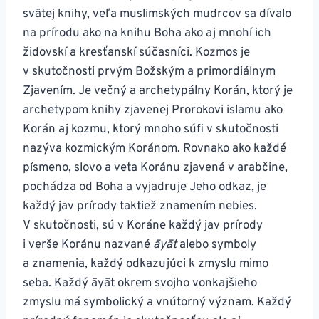
svätej knihy, veľa muslimských mudrcov sa dívalo
na prírodu ako na knihu Boha ako aj mnohí ich
židovskí a kresťanskí súčasníci. Kozmos je
v skutočnosti prvým Božským a primordiálnym
Zjavením. Je večný a archetypálny Korán, ktorý je
archetypom knihy zjavenej Prorokovi islamu ako
Korán aj kozmu, ktorý mnoho súfi v skutočnosti
nazýva kozmickým Koránom. Rovnako ako každé
písmeno, slovo a veta Koránu zjavená v arabčine,
pochádza od Boha a vyjadruje Jeho odkaz, je
každý jav prírody taktiež znamením nebies.
V skutočnosti, sú v Koráne každý jav prírody
i verše Koránu nazvané
āyāt
alebo symboly
a znamenia, každý odkazujúci k zmyslu mimo
seba. Každý āyāt okrem svojho vonkajšieho
zmyslu má symbolický a vnútorný význam. Každý