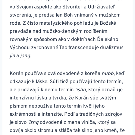
vo Svojom aspekte ako Stvoriteľ a Udržiavateľ
stvorenia, je predsa len Boh vnímaný v mužskom
rode. Z čisto metafyzického pohľadu je Božské
pravdaže nad mužsko-ženským rozlíšením
rovnakým spôsobom ako v doktrínach Ďalekého
Východu zvrchované Tao transcenduje dualizmus
jin
a
jang
.
Korán používa slová odvodené z koreňa
hubb
, keď
odkazuje k láske. Súfi tiež používajú tento termín,
ale pridávajú k nemu termín
ʼishq
, ktorý označuje
intenzívnu lásku a tvrdia, že Korán súc svätým
písmom nepoužíva tento termín kvôli jeho
extrémnosti a intenzite. Podľa tradičných zdrojov
je slovo
ʼishq
odvodené z mena viniča, ktorý sa
obvíja okolo stromu a stláča tak silno jeho kmeň, že