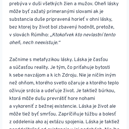
prebýva v duši všetkých žien a mužov. Oheň lásky
môže byť zažatý primeranými slovami ak je
substancia duše pripravená horieť v ohni lásky,
bez ktorej by život bol zbavený hodnôt, pretože,
v slovách Rúmího:
„Ktokoľvek kto nevlastní tento
oheň, nech neexistuje.“
Začnime s metafyzikou lásky. Láska je časťou
a súčasťou reality. Je tým, čo priťahuje bytosti
k sebe navzájom a k ich Zdroju. Nie je ničím iným
než ohňom, ktorého svetlo ožaruje a ktorého teplo
oživuje srdcia a udeľuje život. Je taktiež búrkou,
ktorá môže dušu prevrátiť hore nohami
a vykoreniť z bežnej existencie. Láska je život ale
môže tiež byť smrťou. Zapríčiňuje túžbu a bolesť
z oddelenia ako aj extázu spojenia. Láska je taktiež