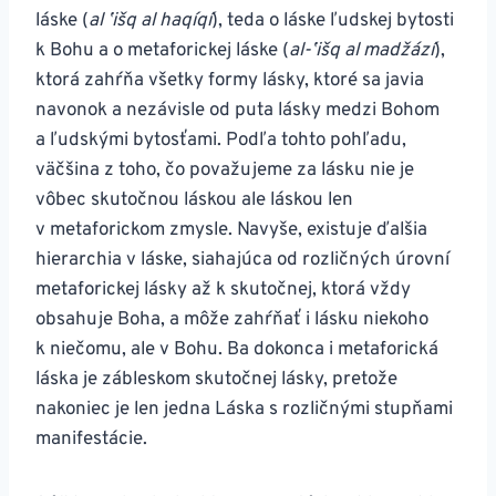
láske (
al ʼišq al haqíqí
), teda o láske ľudskej bytosti
k Bohu a o metaforickej láske (
al-ʼišq al madžází
),
ktorá zahŕňa všetky formy lásky, ktoré sa javia
navonok a nezávisle od puta lásky medzi Bohom
a ľudskými bytosťami. Podľa tohto pohľadu,
väčšina z toho, čo považujeme za lásku nie je
vôbec skutočnou láskou ale láskou len
v metaforickom zmysle. Navyše, existuje ďalšia
hierarchia v láske, siahajúca od rozličných úrovní
metaforickej lásky až k skutočnej, ktorá vždy
obsahuje Boha, a môže zahŕňať i lásku niekoho
k niečomu, ale v Bohu. Ba dokonca i metaforická
láska je zábleskom skutočnej lásky, pretože
nakoniec je len jedna Láska s rozličnými stupňami
manifestácie.