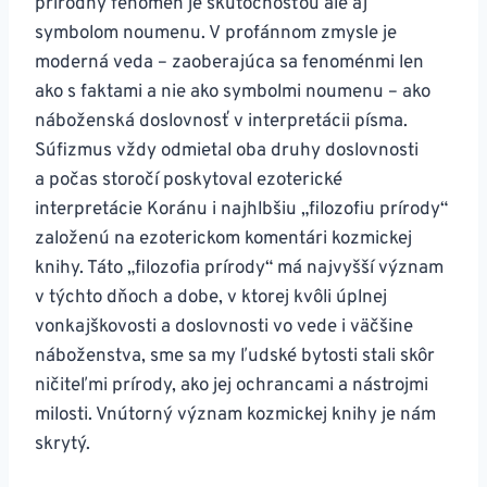
prírodný fenomén je skutočnosťou ale aj
symbolom noumenu. V profánnom zmysle je
moderná veda – zaoberajúca sa fenoménmi len
ako s faktami a nie ako symbolmi noumenu – ako
náboženská doslovnosť v interpretácii písma.
Súfizmus vždy odmietal oba druhy doslovnosti
a počas storočí poskytoval ezoterické
interpretácie Koránu i najhlbšiu „filozofiu prírody“
založenú na ezoterickom komentári kozmickej
knihy. Táto „filozofia prírody“ má najvyšší význam
v týchto dňoch a dobe, v ktorej kvôli úplnej
vonkajškovosti a doslovnosti vo vede i väčšine
náboženstva, sme sa my ľudské bytosti stali skôr
ničiteľmi prírody, ako jej ochrancami a nástrojmi
milosti. Vnútorný význam kozmickej knihy je nám
skrytý.