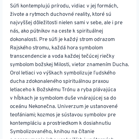
Súfi kontemplujú prírodu, vidiac v jej formách,
živote a rytmoch duchovné reality, ktoré sú
najvyššej dôležitosti nielen sami v sebe, ale i pre
nás, ako pútnikov na ceste k spirituálnej
dokonalosti. Pre súfi je každý strom odrazom
Rajského stromu, každá hora symbolom
transcendencie a voda každej tečúcej riečky
symbolom božskej Milosti, vietor znamením Ducha.
Orol letiaci vo výškach symbolizuje ľudského
ducha zdokonaleného spirituálnou praxou
letiaceho k Božskému Trónu a ryba plávajúca
v hĺbkach je symbolom duše vnárajúcej sa do
oceánu Nekonečna. Univerzum je ustanovené
teofániami; kozmos je sústavou symbolov pre
kontempláciu a prostriedkom k dosiahnutiu
Symbolizovaného, knihou na čítanie